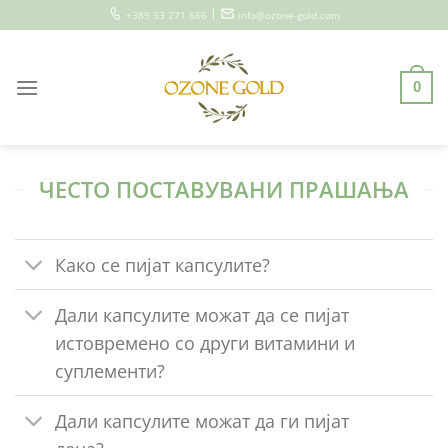
Skip
|
+389 33 271 666
info@ozone-gold.com
to
content
0
ЧЕСТО ПОСТАВУВАНИ ПРАШАЊА
Како се пијат капсулите?
Дали капсулите можат да се пијат
истовремено со други витамини и
суплементи?
Дали капсулите можат да ги пијат