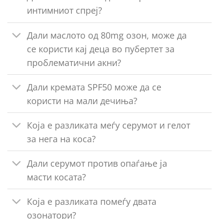
интимниот спреј?
Дали маслото од 80mg озон, може да
се користи кај деца во пубертет за
проблематични акни?
Дали кремата SPF50 може да се
користи на мали дечиња?
Која е разликата меѓу серумот и гелот
за нега на коса?
Дали серумот против опаѓање ја
масти косата?
Која е разликата помеѓу двата
озонатори?