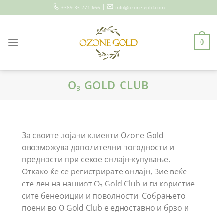
Skip
|
+389 33 271 666
info@ozone-gold.com
to
content
0
O₃ GOLD CLUB
За своите лојани клиенти Ozone Gold
овозможува дополителни погодности и
предности при секое онлајн-купување.
Откако ќе се регистрирате онлајн, Вие веќе
сте лен на нашиот O₃ Gold Club и ги користие
сите бенефиции и поволности. Собрањето
поени во O Gold Club е едноставно и брзо и