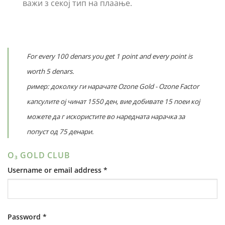
важи з секој тип на плаање.
For every 100 denars you get 1 point and every point is
worth 5 denars.
ример: доколку ги нарачате Ozone Gold - Ozone Factor
капсулите ој чинат 1550 ден, вие добивате 15 поеи кој
можете да г искористите во наредната нарачка за
попуст од 75 денари.
O₃ GOLD CLUB
Required
Username or email address
*
Required
Password
*