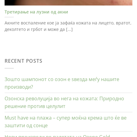
Третирање на лузни од акни
Акните воспаление кое ја зафаќа кожата на лицето, вратот,
деколтето и грбот и може да [...]
RECENT POSTS
Зошто шампонот со озон е ѕвезда меѓу нашите
производи?
Озонска револуција во нега на кожата: Природно
решение против целулит
Must have на плажа – супер моќна крема што ќе ве
заштити од сонце