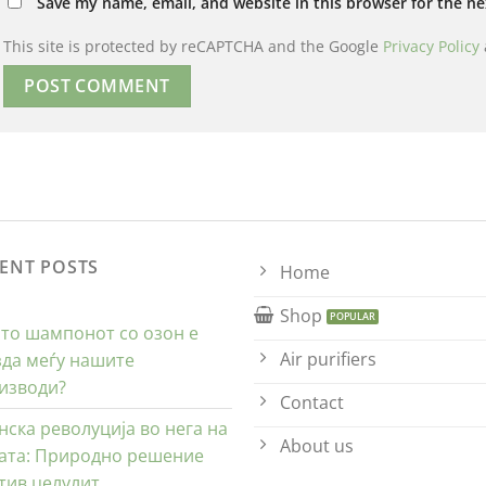
Save my name, email, and website in this browser for the n
This site is protected by reCAPTCHA and the Google
Privacy Policy
ENT POSTS
Home
Shop
то шампонот со озон е
Air purifiers
зда меѓу нашите
изводи?
Contact
нска револуција во нега на
About us
ата: Природно решение
тив целулит