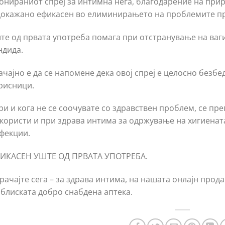
онираниот спреј за интимна нега, благодарение на прир
докажано ефикасен во елиминирањето на проблемите пр
те од првата употреба помага при отстранување на ваги
ндида.
ачајно е да се напомене дека овој спреј е целосно безбе
рисници.
ри и кога не се соочувате со здравствен проблем, се пр
 користи и при здрава интима за одржување на хигиенат
фекции.
ИКАСЕН УШТЕ ОД ПРВАТА УПОТРЕБА.
рачајте сега – за здрава интима, на нашата онлајн прод
јблиската добро снабдена аптека.