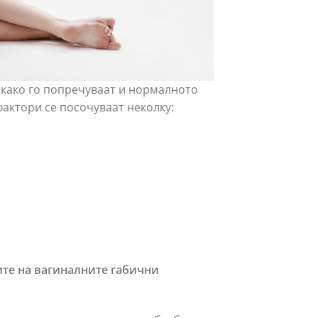
екако го попречуваат и нормалното
фактори се посочуваат неколку:
ите на вагиналните габични