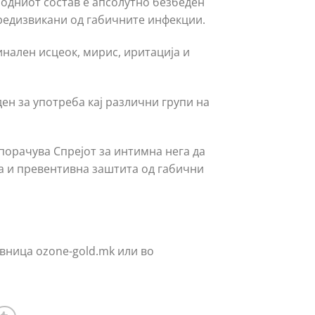
одниот состав е апсолутно безбеден
едизвикани од габичните инфекции.
нален исцеок, мирис, иритација и
ден за употреба кај различни групи на
епорачува Спрејот за интимна нега да
а и превентивна заштита од габични
авница ozone-gold.mk или во