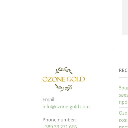
REC
Зош
ѕве
Email:
про
info@ozone-gold.com
Озо
Phone number:
кож
+389 33 271 666
про