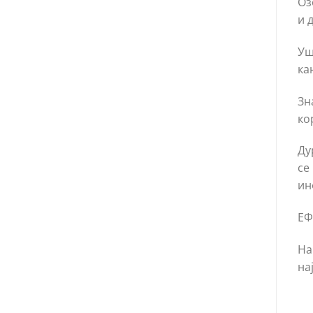
Оз
и 
Уш
ка
Зн
ко
Ду
се
ин
ЕФ
На
на