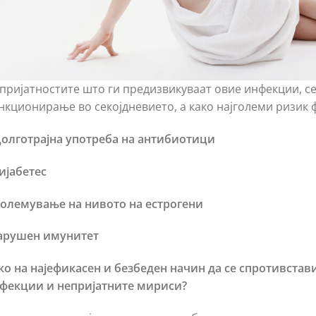
пријатностите што ги предизвикуваат овие инфекции, с
нкционирање во секојдневието, а како најголеми ризик 
олготрајна употреба на антибиотици
ијабетес
големување на нивото на естрогени
арушен имунитет
ко на најефикасен и безбеден начин да се спротивстав
фекции и непријатните мириси?