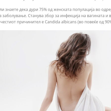
ли знаете дека дури 75% од женската популација во одре
а заболување. Станува збор за инфекција на вагината и ву
јчестиот причинител е Candida albicans (во повеќе од 90%