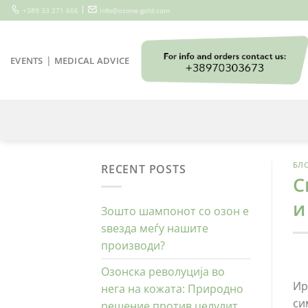
Skip
|
+389 33 271 666
info@ozone-gold.com
to
content
|
EVENTS
MEDICAL ADVICE
БЛ
RECENT POSTS
С
и
Зошто шампонот со озон е
ѕвезда меѓу нашите
производи?
Озонска револуција во
Ир
нега на кожата: Природно
си
решение против целулит