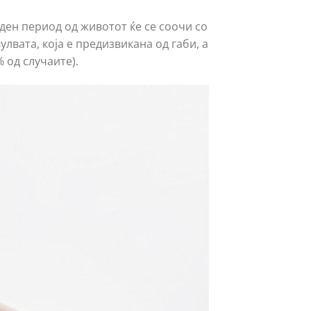
ден период од животот ќе се соочи со
лвата, која е предизвикана од габи, а
 од случаите).