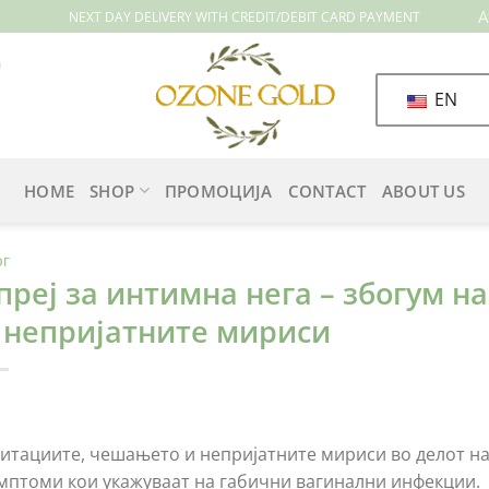
A
NEXT DAY DELIVERY WITH CREDIT/DEBIT CARD PAYMENT
EN
HOME
SHOP
ПРОМОЦИЈА
CONTACT
ABOUT US
ОГ
преј за интимна нега – збогум 
 непријатните мириси
итациите, чешањето и непријатните мириси во делот на 
мптоми кои укажуваат на габични вагинални инфекции.