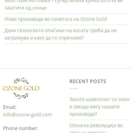
Must have на плажа – супер моќна крема што ќе ве
заштити од сонце
Нови производи во палетата на Ozone Gold
Дали сезонското опаѓање на косата треба да не
загрижува и како да го спречиме?
RECENT POSTS
Зошто шампонот со озон
е ѕвезда меѓу нашите
Email:
производи?
info@ozone-gold.com
Озонска револуција во
Phone number:
нега на кожата: