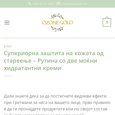
Skip
|
+389 33 271 666
info@ozone-gold.com
to
content
0
БЛОГ
Супериорна заштита на кожата од
стареење – Рутина со две моќни
хидратантни креми
Дали знаете дека за да постигнете видливи ефекти
при третмани за нега на вашето лице, прво правило
е да ги пронајдете продуктите кои по својот состав