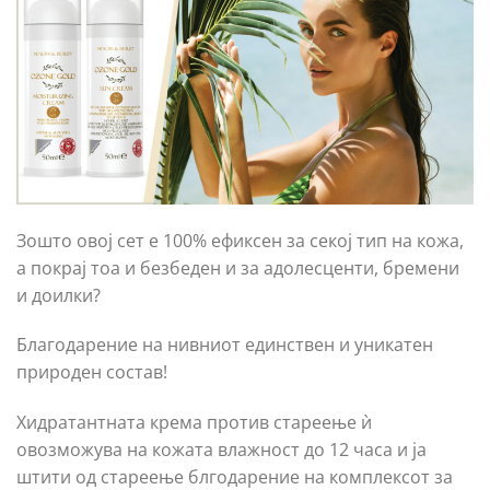
Зошто овој сет е 100% ефиксен за секој тип на кожа,
а покрај тоа и безбеден и за адолесценти, бремени
и доилки?
Благодарение на нивниот единствен и уникатен
природен состав!
Хидратантната крема против стареење ѝ
овозможува на кожата влажност до 12 часа и ја
штити од стареење блгодарение на комплексот за