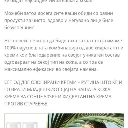
ќе бидат најсоодветни за вашата кожа?
Можеби затоа досега сите ваши обиди со разни
продукти за чисто, здраво и негувано лице биле
безуспешни?
Но, повеќе не мора да биде така затоа што ја имаме
100% најуспешната комбинација од две хидратантни
креми кои благодарение на својот уникатен состав
одговараат на секој тип на кожа, а со тоа се
максимално ефикасни во својата намена.
СЕТ ОД ДВЕ ОЗОНИРАНИ КРЕМИ – РУТИНА ШТО ЌЕ И
ГО ВРАТИ МЛАДЕШКИОТ СЈАЈ НА ВАШАТА КОЖА:
КРЕМА ЗА СОНЦЕ 50SPF И ХИДРАТАНТНА КРЕМА
ПРОТИВ СТАРЕЕЊЕ