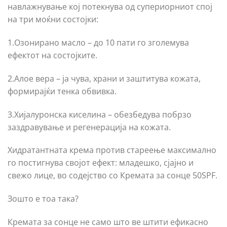
навлажнување кој потекнува од супериорниот спој
на три моќни состојки:
1.Озонирано масло – до 10 пати го зголемува
ефектот на состојките.
2.Алое вера – ја чува, храни и заштитува кожата,
формирајќи тенка обвивка.
3.Хијалуронска киселина – обезбедува побрзо
заздравување и регенерација на кожата.
Хидратантната крема против стареење максимално
го постигнува својот ефект: младешко, сјајно и
свежо лице, во содејство со Кремата за сонце 50SPF.
Зошто е тоа така?
Кремата за сонце не само што ве штити ефикасно