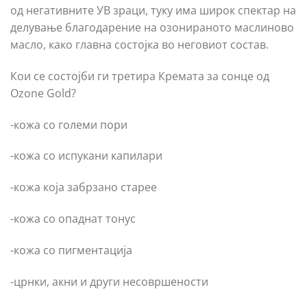
од негативните УВ зраци, туку има широк спектар на
делување благодарение на озонираното маслиново
масло, како главна состојка во неговиот состав.
Кои се состојби ги третира Кремата за сонце од
Ozone Gold?
-кожа со големи пори
-кожа со испукани капилари
-кожа која забрзано старее
-кожа со опаднат тонус
-кожа со пигментација
-црнки, акни и други несовршености