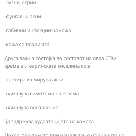
-лузни, стрии
-фунгални акни
-габични инфекции на кожа
-кожа со псоријаза
Друга важна состојка во составот на оваа СПФ
крема е стеаринската киселина која:
-третира и смирува акни
-намалува симптоми на егзема
-намалува воспаление
-ја задржува худратацијата на кожата
Покрај тоа помага при намалување на знаците на