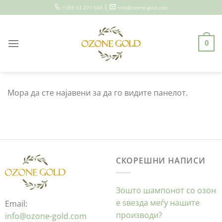
Skip
|
+389 33 271 666
info@ozone-gold.com
to
content
0
Мора да сте најавени за да го видите панелот.
СКОРЕШНИ НАПИСИ
Зошто шампонот со озон
е ѕвезда меѓу нашите
Email:
производи?
info@ozone-gold.com