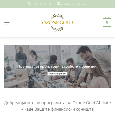
Skip
|
+389 33 271 666
info@ozone-gold.com
to
content
0
Добредојдовте во програмата на Ozone Gold Affiliate
– каде Вашите финансиски соништа