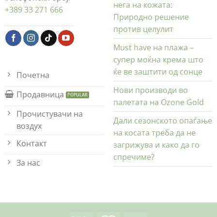
нега на кожата:
+389 33 271 666
Природно решение
против целулит
Must have на плажа –
супер моќна крема што
ќе ве заштити од сонце
Почетна
Нови производи во
Продавница
палетата на Ozone Gold
Прочистувачи на
Дали сезонското опаѓање
воздух
на косата треба да не
Контакт
загрижува и како да го
спречиме?
За нас