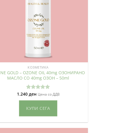
КОЗМЕТИКА
NE GOLD – OZONE OIL 40mg ОЗОНИРАНО
МАСЛО СО 40mg ОЗОН – 50ml
1.240
ден
Оценето
Цена со ДДВ
5.00
од 5
КУПИ СЕГА