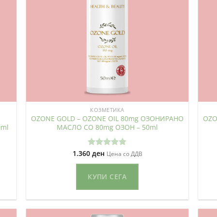
КОЗМЕТИКА
OZONE GOLD – OZONE OIL 80mg ОЗОНИРАНО
OZO
0ml
МАСЛО СО 80mg ОЗОН – 50ml
1.360
ден
Оценето
Цена со ДДВ
4.80
од 5
КУПИ СЕГА