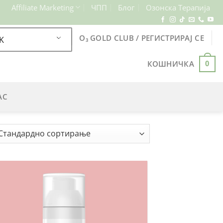
Affiliate Marketing
ЧПП
Блог
Озонска Терапија
O₃ GOLD CLUB / РЕГИСТРИРАЈ СЕ
K
КОШНИЧКА
0
АС