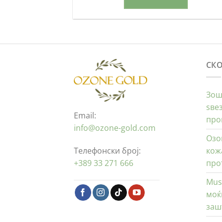
СК
Зош
ѕве
Email:
про
info@ozone-gold.com
Озо
Телефонски број:
кож
+389 33 271 666
про
Mus
моќ
заш