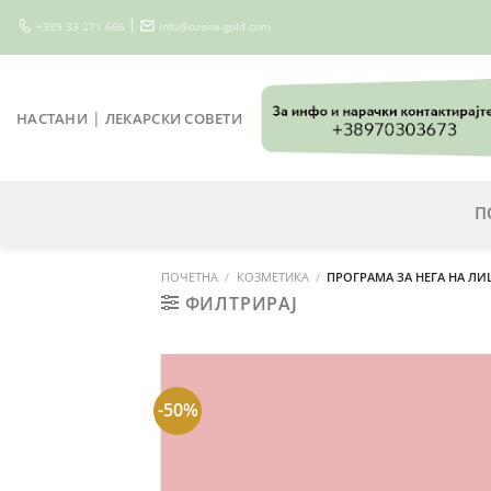
Skip
|
+389 33 271 666
info@ozone-gold.com
to
content
|
НАСТАНИ
ЛЕКАРСКИ СОВЕТИ
П
ПОЧЕТНА
/
КОЗМЕТИКА
/
ПРОГРАМА ЗА НЕГА НА ЛИ
ФИЛТРИРАЈ
-50%