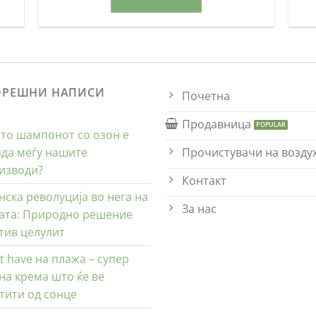
ОРЕШНИ НАПИСИ
Почетна
Продавница
то шампонот со озон е
Прочистувачи на возду
зда меѓу нашите
изводи?
Контакт
нска револуција во нега на
За нас
ата: Природно решение
тив целулит
t have на плажа – супер
на крема што ќе ве
тити од сонце