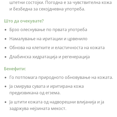
штетни состојки. Погодна е за чувствителна кожа
и безбедна за секојдневна употреба.
Што да очекувате?
Брзо олеснување по првата употреба
Намалување на иритации и црвенило
Обнова на клетките и еластичноста на кожата
Длабинска хидратација и регенерација
Бенефити:
Го потпомага природното обновување на кожата.
Ја смирува сувата и иритирана кожа
предизвикана од егзема.
Ја штити кожата од надворешни влијанија и ја
задржува нејзината мекост.