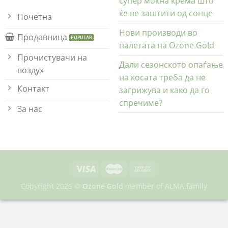
супер моќна крема што
ќе ве заштити од сонце
Почетна
Нови производи во
Продавница
палетата на Ozone Gold
Прочистувачи на
Дали сезонското опаѓање
воздух
на косата треба да не
Контакт
загрижува и како да го
спречиме?
За нас
Copyright 2026 ©
Ozone Gold
member of
ALMA.family