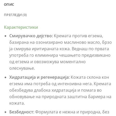
ОПИС
ПРЕГЛЕДИ (0)
Карактеристики
Смирувачко дејство:
Кремата против егзема,
базирана на озонизирано маслиново масло, брзо
ја смирува иритираната кожа. Веднаш по првата
употреба го елиминира чешањето предизвикано
од егзема и овозможува моментално
олеснување.
Хидратација и регенерација:
Кожата склона кон
егзема има потреба од интензивна нега. Кремата
обезбедува длабока хидратација и помага во
обновување на природната заштитна бариера на
кожата.
Безбедност:
Формулата е нежна и природна, без