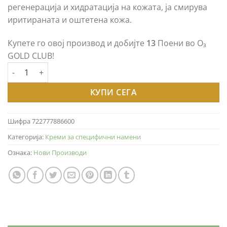
регенерација и хидратација на кожата, ја смирува
иритираната и оштетена кожа.
Купете го овој производ и добијте
13
Поени во O₃
GOLD CLUB!
OZONE GOLD – ECZ CREAM / КРЕМА ПРОТИВ ЕГЗЕМА - 15ml к
КУПИ СЕГА
Шифра
722777886600
Категорија:
Креми за специфични намени
Ознака:
Нови Производи