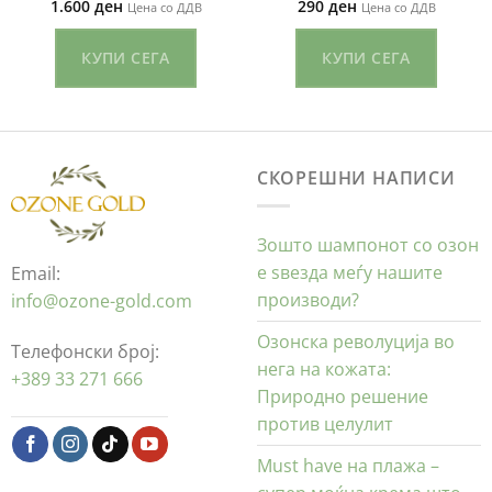
1.600
ден
290
ден
Цена со ДДВ
Цена со ДДВ
КУПИ СЕГА
КУПИ СЕГА
СКОРЕШНИ НАПИСИ
Зошто шампонот со озон
е ѕвезда меѓу нашите
Email:
производи?
info@ozone-gold.com
Озонска револуција во
Телефонски број:
нега на кожата:
+389 33 271 666
Природно решение
против целулит
Must have на плажа –