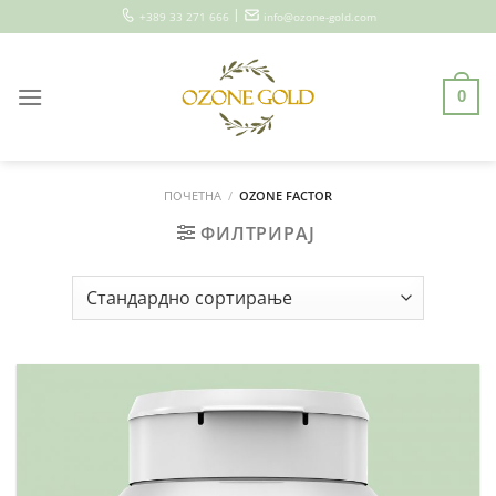
Skip
|
+389 33 271 666
info@ozone-gold.com
to
content
0
ПОЧЕТНА
/
OZONE FACTOR
ФИЛТРИРАЈ