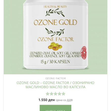
OZONE FACTOR
OZONE GOLD – OZONE FACTOR / ОЗОНИРАНО
МАСЛИНОВО МАСЛО ВО КАПСУЛА
1.550
ден
Оценето
Цена со ДДВ
5.00
од 5