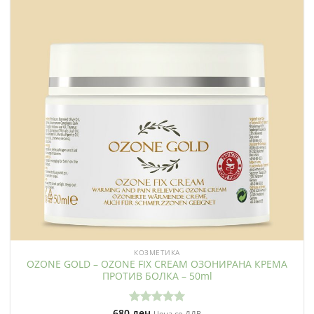
КОЗМЕТИКА
OZONE GOLD – OZONE FIX CREAM ОЗОНИРАНА КРЕМА
ПРОТИВ БОЛКА – 50ml
680
ден
Оценето
Цена со ДДВ