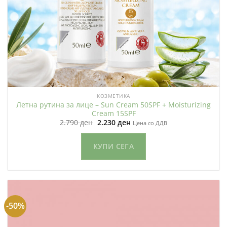
КОЗМЕТИКА
Летна рутина за лице – Sun Cream 50SPF + Moisturizing
Cream 15SPF
Original
Current
2.790
ден
2.230
ден
Цена со ДДВ
price
price
was:
is:
2.790 ден.
2.230 ден.
КУПИ СЕГА
-50%