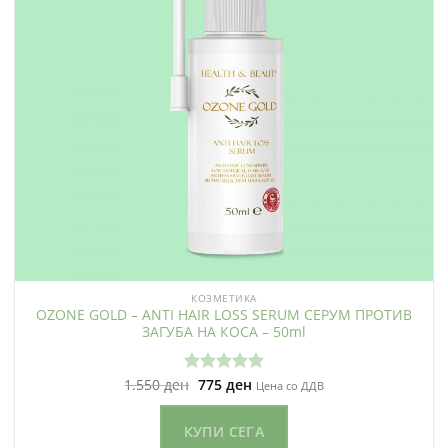
КОЗМЕТИКА
OZONE GOLD – ANTI HAIR LOSS SERUM СЕРУМ ПРОТИВ
ЗАГУБА НА КОСА – 50ml
Original
Current
1.550
ден
775
ден
Оценето
Цена со ДДВ
price
price
5.00
од 5
was:
is:
1.550 ден.
775 ден.
КУПИ СЕГА