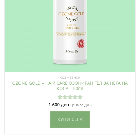
КОЗМЕТИКА
OZONE GOLD – HAIR CARE ОЗОНИРАН ГЕЛ ЗА НЕГА НА
КОСА – 50ml
1.600
ден
Оценето
Цена со ДДВ
5.00
од 5
КУПИ СЕГА