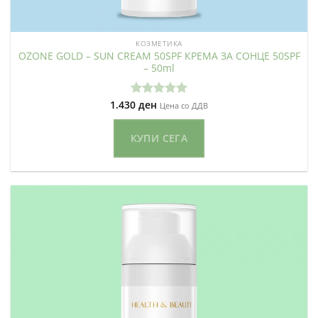
КОЗМЕТИКА
OZONE GOLD – SUN CREAM 50SPF КРЕМА ЗА СОНЦЕ 50SPF
– 50ml
1.430
ден
Оценето
Цена со ДДВ
5.00
од 5
КУПИ СЕГА