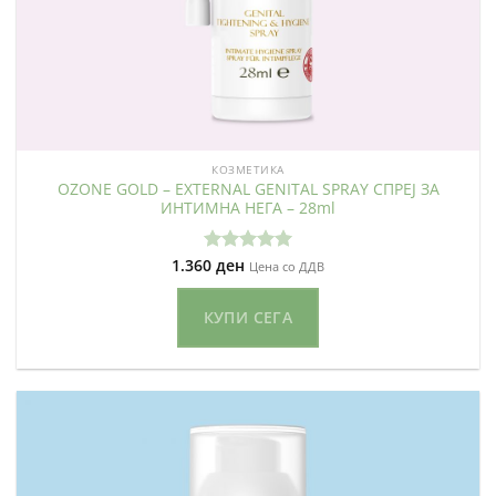
КОЗМЕТИКА
OZONE GOLD – EXTERNAL GENITAL SPRAY СПРЕЈ ЗА
ИНТИМНА НЕГА – 28ml
1.360
ден
Оценето
Цена со ДДВ
5.00
од 5
КУПИ СЕГА