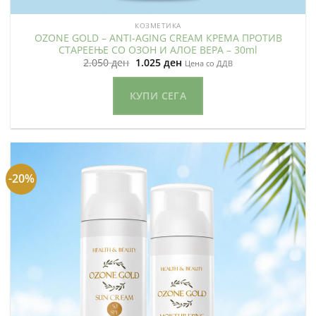
КОЗМЕТИКА
ОZONE GOLD – ANTI-AGING CREAM КРЕМА ПРОТИВ
СТАРЕЕЊЕ СО ОЗОН И АЛОЕ ВЕРА – 30ml
Original
Current
2.050
ден
1.025
ден
Цена со ДДВ
price
price
was:
is:
2.050 ден.
1.025 ден.
КУПИ СЕГА
-20%