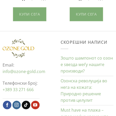
КУПИ СЕГА
КУПИ СЕГА
СКОРЕШНИ НАПИСИ
Зошто шампонот со озон
е ѕвезда меѓу нашите
Email:
производи?
info@ozone-gold.com
Озонска револуција во
Телефонски број:
нега на кожата:
+389 33 271 666
Природно решение
против целулит
Must have на плажа –