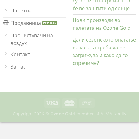
супер моќна крема што
ќе ве заштити од сонце
Почетна
Нови производи во
Продавница
палетата на Ozone Gold
Прочистувачи на
Дали сезонското опаѓање
воздух
на косата треба да не
Контакт
загрижува и како да го
спречиме?
За нас
Copyright 2026 ©
Ozone Gold
member of
ALMA.family