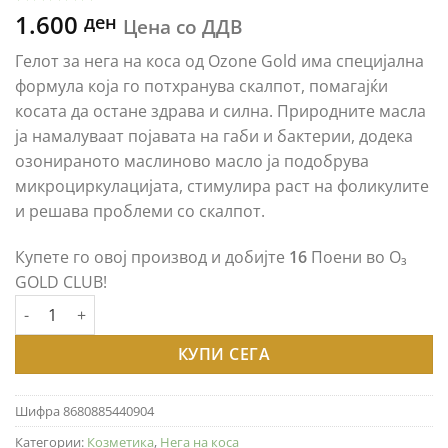
1.600
Оценето
5
ден
Цена со ДДВ
5.00
од 5
врз основа
Гелот за нега на коса од Ozone Gold има специјална
на оценки
на клиент
формула која го потхранува скалпот, помагајќи
косата да остане здрава и силна. Природните масла
ја намалуваат појавата на габи и бактерии, додека
озонираното маслиново масло ја подобрува
микроциркулацијата, стимулира раст на фоликулите
и решава проблеми со скалпот.
Купете го овој производ и добијте
16
Поени во O₃
GOLD CLUB!
OZONE GOLD - HAIR CARE ОЗОНИРАН ГЕЛ ЗА НЕГА НА КОСА -
КУПИ СЕГА
Шифра
8680885440904
Категории:
Козметика
,
Нега на коса