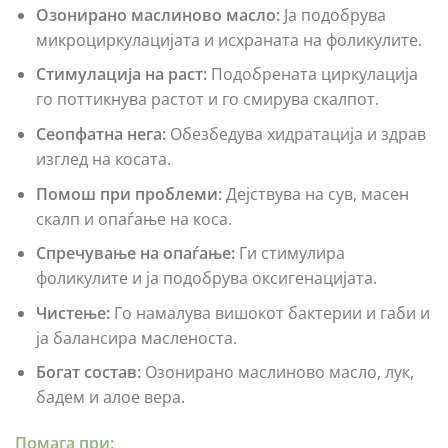
Озонирано маслиново масло:
Ја подобрува
микроциркулацијата и исхраната на фоликулите.
Стимулација на раст:
Подобрената циркулација
го поттикнува растот и го смирува скалпот.
Сеопфатна нега:
Обезбедува хидратација и здрав
изглед на косата.
Помош при проблеми:
Дејствува на сув, масен
скалп и опаѓање на коса.
Спречување на опаѓање:
Ги стимулира
фоликулите и ја подобрува оксигенацијата.
Чистење:
Го намалува вишокот бактерии и габи и
ја балансира масленоста.
Богат состав:
Озонирано маслиново масло, лук,
бадем и алое вера.
Помага при: