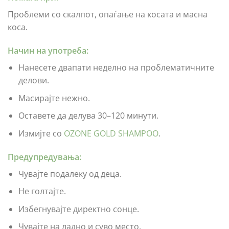
Проблеми со скалпот, опаѓање на косата и масна
коса.
Начин на употреба:
Нанесете двапати неделно на проблематичните
делови.
Масирајте нежно.
Оставете да делува 30–120 минути.
Измијте со
OZONE GOLD SHAMPOO
.
Предупредувања:
Чувајте подалеку од деца.
Не голтајте.
Избегнувајте директно сонце.
Чувајте на ладно и суво место.