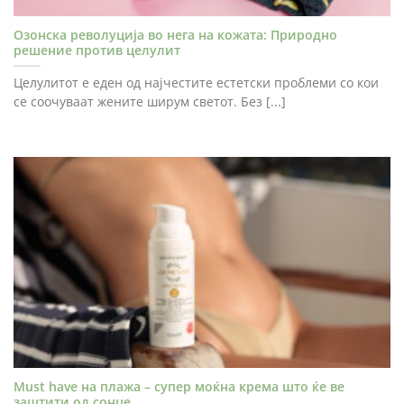
Озонска револуција во нега на кожата: Природно
решение против целулит
Целулитот е еден од најчестите естетски проблеми со кои
се соочуваат жените ширум светот. Без [...]
Must have на плажа – супер моќна крема што ќе ве
заштити од сонце