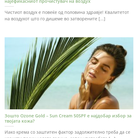
најефикасниот прочистувач на воздух
Чистиот воздух е повеќе од половина здравје! Квалитетот
на воздухот што го дишеме во затворените [...]
Зошто Ozone Gold – Sun Cream 50SPF е најдобар избор за
твојата кожа?
Иако крема со заштитен фактор задолжително треба да се