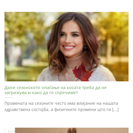
Дали сезонското опаѓање на косата треба да не
загрижува и како да го спречиме?
Промената на сезоните често има влијание на нашата
здравствена состојба, а физичките промени што ги [...]