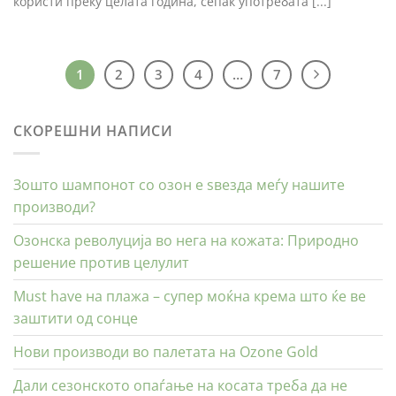
користи преку целата година, сепак употребата [...]
1
2
3
4
…
7
СКОРЕШНИ НАПИСИ
Зошто шампонот со озон е ѕвезда меѓу нашите
производи?
Озонска револуција во нега на кожата: Природно
решение против целулит
Must have на плажа – супер моќна крема што ќе ве
заштити од сонце
Нови производи во палетата на Ozone Gold
Дали сезонското опаѓање на косата треба да не