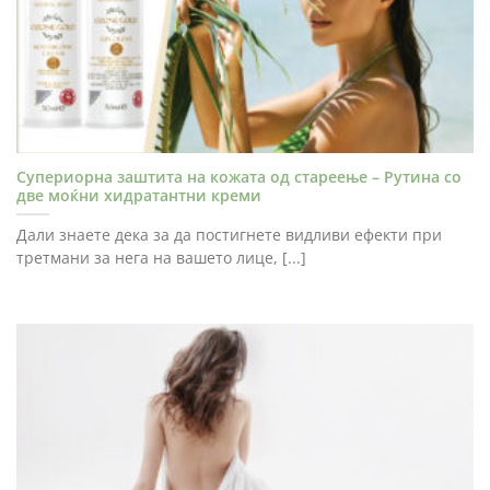
Супериорна заштита на кожата од стареење – Рутина со
две моќни хидратантни креми
Дали знаете дека за да постигнете видливи ефекти при
третмани за нега на вашето лице, [...]