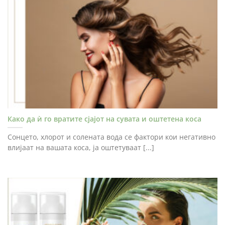
Како да ѝ го вратите сјајот на сувата и оштетена коса
Сонцето, хлорот и солената вода се фактори кои негативно
влијаат на вашата коса, ја оштетуваат [...]