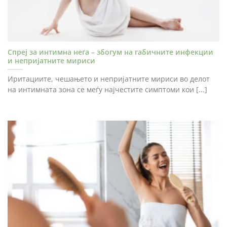
Спреј за интимна нега – збогум на габичните инфекции
и непријатните мириси
Иритациите, чешањето и непријатните мириси во делот
на интимната зона се меѓу најчестите симптоми кои [...]