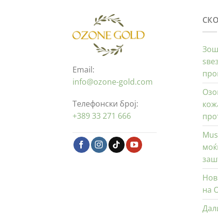
СК
Зош
ѕве
Email:
про
info@ozone-gold.com
Озо
Телефонски број:
кож
+389 33 271 666
про
Mus
моќ
заш
Нов
на 
Дал