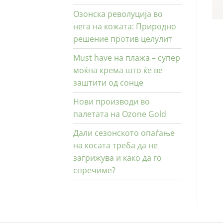
Озонска револуција во
нега на кожата: Природно
решение против целулит
Must have на плажа – супер
моќна крема што ќе ве
заштити од сонце
Нови производи во
палетата на Ozone Gold
Дали сезонското опаѓање
на косата треба да не
загрижува и како да го
спречиме?