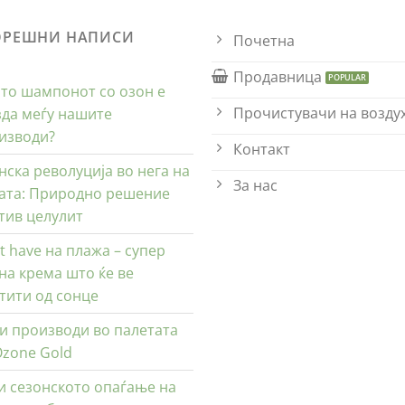
ОРЕШНИ НАПИСИ
Почетна
Продавница
то шампонот со озон е
Прочистувачи на возду
зда меѓу нашите
изводи?
Контакт
нска револуција во нега на
За нас
ата: Природно решение
тив целулит
t have на плажа – супер
на крема што ќе ве
тити од сонце
и производи во палетата
Ozone Gold
и сезонското опаѓање на