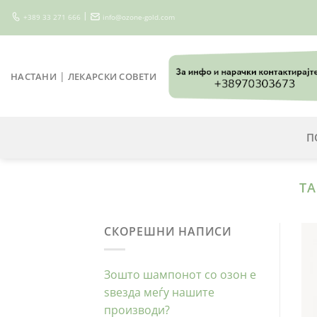
Skip
|
+389 33 271 666
info@ozone-gold.com
to
content
|
НАСТАНИ
ЛЕКАРСКИ СОВЕТИ
П
TA
СКОРЕШНИ НАПИСИ
Зошто шампонот со озон е
ѕвезда меѓу нашите
производи?