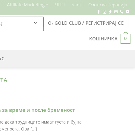
Affiliate Marketing
ЧПП
Блог
Озонска Терапија
O₃ GOLD CLUB / РЕГИСТРИРАЈ СЕ
K
КОШНИЧКА
0
АС
ВТА
 за време и после бременост
е дека трудниците имаат густа и бујна
меноста. Ова [...]