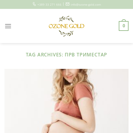
Skip
|
+389 33 271 666
info@ozone-gold.com
to
content
0
TAG ARCHIVES:
ПРВ ТРИМЕСТАР