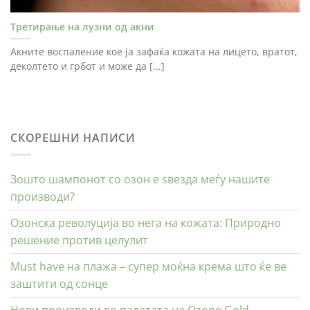
Третирање на лузни од акни
Акните воспаление кое ја зафаќа кожата на лицето, вратот,
деколтето и грбот и може да [...]
СКОРЕШНИ НАПИСИ
Зошто шампонот со озон е ѕвезда меѓу нашите
производи?
Озонска револуција во нега на кожата: Природно
решение против целулит
Must have на плажа – супер моќна крема што ќе ве
заштити од сонце