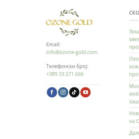
СК
Зош
ѕве
Email:
про
info@ozone-gold.com
Озо
Телефонски број:
кож
+389 33 271 666
про
Mus
моќ
заш
Нов
на 
Дал