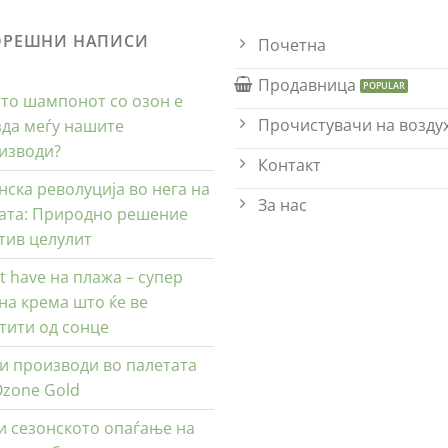
ОРЕШНИ НАПИСИ
Почетна
Продавница
то шампонот со озон е
Прочистувачи на возду
зда меѓу нашите
изводи?
Контакт
нска револуција во нега на
За нас
ата: Природно решение
тив целулит
t have на плажа – супер
на крема што ќе ве
тити од сонце
и производи во палетата
Ozone Gold
и сезонското опаѓање на