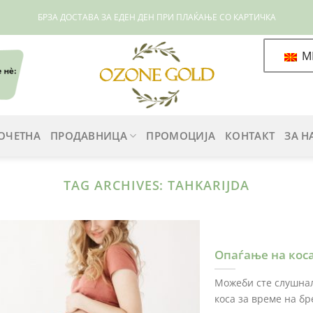
БРЗА ДОСТАВА ЗА ЕДЕН ДЕН ПРИ ПЛАЌАЊЕ СО КАРТИЧКА
M
ОЧЕТНА
ПРОДАВНИЦА
ПРОМОЦИЈА
КОНТАКТ
ЗА Н
TAG ARCHIVES:
TAHKARIJDA
Опаѓање на коса
Можеби сте слушнал
коса за време на бре