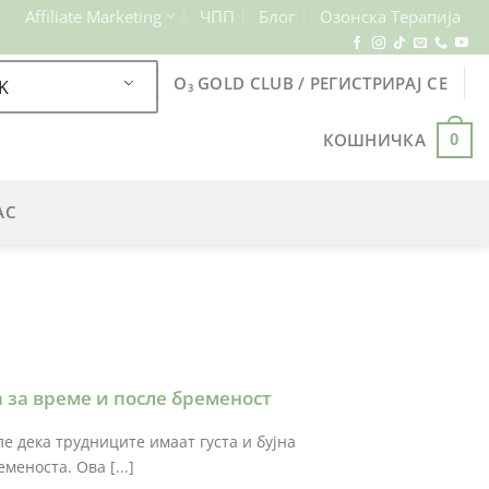
Affiliate Marketing
ЧПП
Блог
Озонска Терапија
O₃ GOLD CLUB / РЕГИСТРИРАЈ СЕ
K
КОШНИЧКА
0
АС
 за време и после бременост
е дека трудниците имаат густа и бујна
меноста. Ова [...]