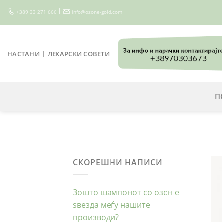
Skip
|
+389 33 271 666
info@ozone-gold.com
to
content
|
НАСТАНИ
ЛЕКАРСКИ СОВЕТИ
П
СКОРЕШНИ НАПИСИ
Зошто шампонот со озон е
ѕвезда меѓу нашите
производи?