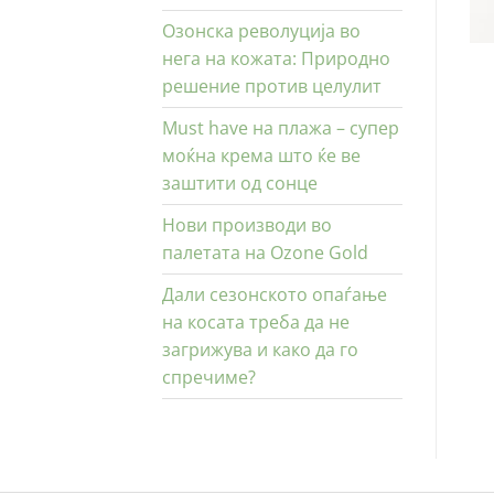
Озонска револуција во
нега на кожата: Природно
решение против целулит
Must have на плажа – супер
моќна крема што ќе ве
заштити од сонце
Нови производи во
палетата на Ozone Gold
Дали сезонското опаѓање
на косата треба да не
загрижува и како да го
спречиме?