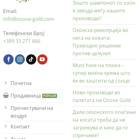
Зошто шампонот со озон
е ѕвезда меѓу нашите
Email:
производи?
info@ozone-gold.com
Озонска револуција во
Телефонски број:
нега на кожата:
+389 33 271 666
Природно решение
против целулит
Must have на плажа –
супер моќна крема што
ќе ве заштити од сонце
Почетна
Нови производи во
Продавница
палетата на Ozone Gold
Прочистувачи на
Дали сезонското опаѓање
воздух
на косата треба да не
Контакт
загрижува и како да го
спречиме?