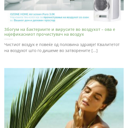
Збогум на бактериите и вирусите во воздухот – ова е
најефикасниот прочистувач на воздух
Чистиот воздух е повеќе од половина здравје! Квалитетот
на воздухот што го дишеме во затворените [...]