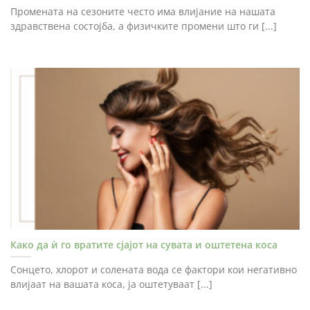
Промената на сезоните често има влијание на нашата
здравствена состојба, а физичките промени што ги [...]
Како да ѝ го вратите сјајот на сувата и оштетена коса
Сонцето, хлорот и солената вода се фактори кои негативно
влијаат на вашата коса, ја оштетуваат [...]