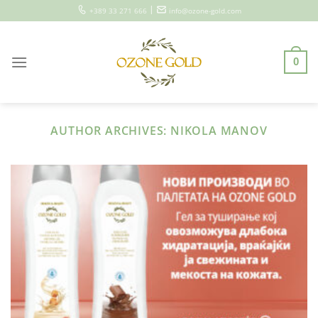
Skip
|
+389 33 271 666
info@ozone-gold.com
to
content
0
AUTHOR ARCHIVES:
NIKOLA MANOV