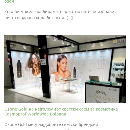
озон
Кога би можеле да бираме, веројатно сите би избрале
чиста и здрава кожа без акни. [...]
Ozone Gold на најголемиот светски саем за козметика
Cosmoprof Worldwide Bologna
Ozone Gold меѓу најдобрите светски брендови –