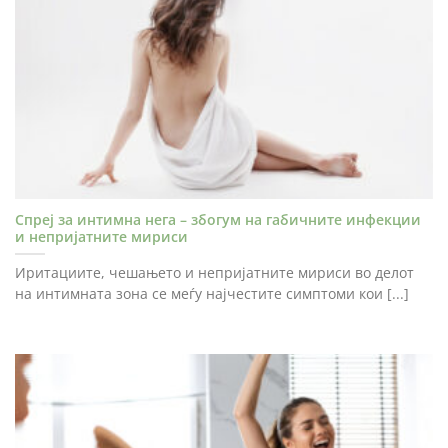
Спреј за интимна нега – збогум на габичните инфекции
и непријатните мириси
Иритациите, чешањето и непријатните мириси во делот
на интимната зона се меѓу најчестите симптоми кои [...]