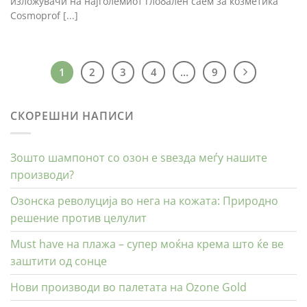
изложувачи на најголемиот глобален саем за козметика
Cosmoprof [...]
1
2
3
4
…
9
СКОРЕШНИ НАПИСИ
Зошто шампонот со озон е ѕвезда меѓу нашите
производи?
Озонска револуција во нега на кожата: Природно
решение против целулит
Must have на плажа – супер моќна крема што ќе ве
заштити од сонце
Нови производи во палетата на Ozone Gold