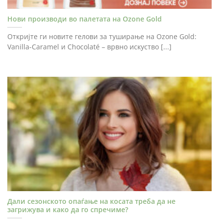
Нови производи во палетата на Ozone Gold
Откријте ги новите гелови за туширање на Ozone Gold:
Vanilla-Caramel и Chocolaté – врвно искуство [...]
Дали сезонското опаѓање на косата треба да не
загрижува и како да го спречиме?