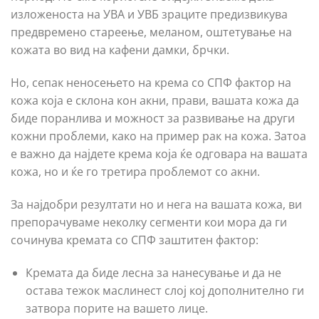
изложеноста на УВА и УВБ зраците предизвикува
предвремено стареење, меланом, оштетување на
кожата во вид на кафени дамки, брчки.
Но, сепак неносењето на крема со СПФ фактор на
кожа која е склона кон акни, прави, вашата кожа да
биде поранлива и можност за развивање на други
кожни проблеми, како на пример рак на кожа. Затоа
е важно да најдете крема која ќе одговара на вашата
кожа, но и ќе го третира проблемот со акни.
За најдобри резултати но и нега на вашата кожа, ви
препорачуваме неколку сегменти кои мора да ги
сочинува кремата со СПФ заштитен фактор:
Кремата да биде лесна за нанесување и да не
остава тежок маслинест слој кој дополнително ги
затвора порите на вашето лице.