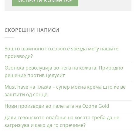
СКОРЕШНИ НАПИСИ
Зошто шампонот со озон е ѕвезда меѓу нашите
производи?
Озонска револуција во нега на кожата: Природно
решение против целулит
Must have на плажа – супер моќна крема што ќе ве
заштити од сонце
Нови производи во палетата на Ozone Gold
Дали сезонското опаѓање на косата треба да не
загрижува и како да го спречиме?