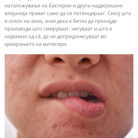
наталожување на бактерии и други надворешни
влијанија прават само да се потенцираат. Секој што
е склон на акни, знае дека е битка да пронајде
производи што смируваат, негуваат и што е
најважно од сè, да не допридонесуваат во
креирањето на митесери.