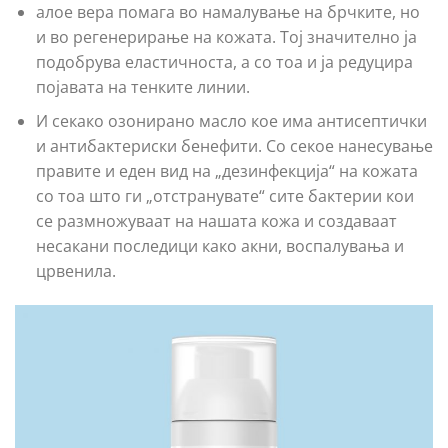
aлое вера помага во намалување на брчките, но
и во регенерирање на кожата. Тој значително ја
подобрува еластичноста, а со тоа и ја редуцира
појавата на тенките линии.
И секако озонирано масло кое има антисептички
и антибактериски бенефити. Со секое нанесување
правите и еден вид на „дезинфекција“ на кожата
со тоа што ги „отстранувате“ сите бактерии кои
се размножуваат на нашата кожа и создаваат
несакани последици како акни, воспалувања и
црвенила.