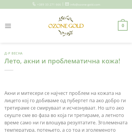
Skip
|
+389 33 271 666
info@ozone-gold.com
to
content
0
Д-Р ВЕСНА
Лето, акни и проблематична кожа!
Акни и митесери се најчест проблем на кожата на
лицето кој го добиваме од пубертет па ако добро ги
третираме се смируваат и исчезнуваат. Но што ако
сеуште сме во фаза во која ги третираме, а летното
време само ни ги влошува резултатите. Зголемената
температура, потењето, а со тоа и зголеменото