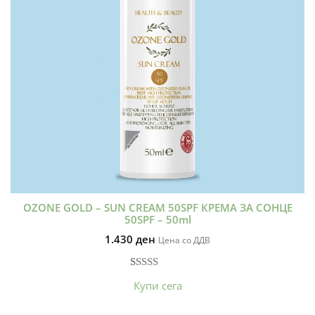
OZONE GOLD – SUN CREAM 50SPF КРЕМА ЗА СОНЦЕ
50SPF – 50ml
1.430
ден
Цена со ДДВ
Оценето
4
Купи сега
5.00
од 5
врз основа