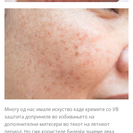
Многу од нас имале искуство каде кремите со УВ
заштита допринеле во избивањето на
дополнителни митесери во текот на летниот
период. Но сме користеле бидејќи знаеме дека