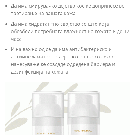
Да има смирувачко дејство кое ќе допринесе во
третирање на вашата кожа
Да има хидратантно својство со што ќе ја
обезбеди потребната влажност на кожата и до 12
часа
И најважно од се да има антибактериско и
антиинфламаторно дејство со што со секое
нанесување ќе создаде одредена бариера и
дезинфекција на кожата