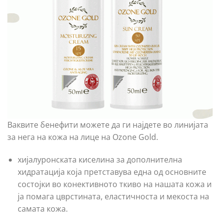
Ваквите бенефити можете да ги најдете во линијата
за нега на кожа на лице на Ozone Gold.
хијалуронската киселина за дополнителна
хидратација која претставува една од основните
состојки во конективното ткиво на нашата кожа и
ја помага цврстината, еластичноста и мекоста на
самата кожа.