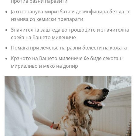
против разни паразити
Ја отстранува миризбата и дезинфицира без да се
измива со хемиски препарати
Значителна заштеда во трошоците и значителна
среќа на Вашето милениче
Помага при лечење на разни болести на кожата
Крзното на Вашето милениче ќе биде секогаш
миризливо и меко на допир