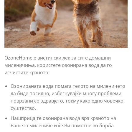
OzoneHome е вистински лек за сите домашни
миленичиња, користете озонирана вода да го
исчистите крзното:
Озонираната вода помага телото на миленичето
да биде посилно, избегнувајќи многу проблеми
поврзани со здравјето, токму како едно човечко
суштество.
Нашприцајте озонирана вода врз крзното на
Вашето милениче и ќе Ви помогне во борба