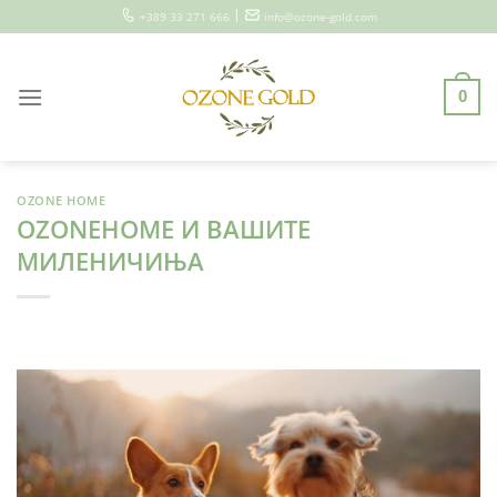
Skip
|
+389 33 271 666
info@ozone-gold.com
to
content
0
OZONE HOME
OZONEHOME И ВАШИТЕ
МИЛЕНИЧИЊА