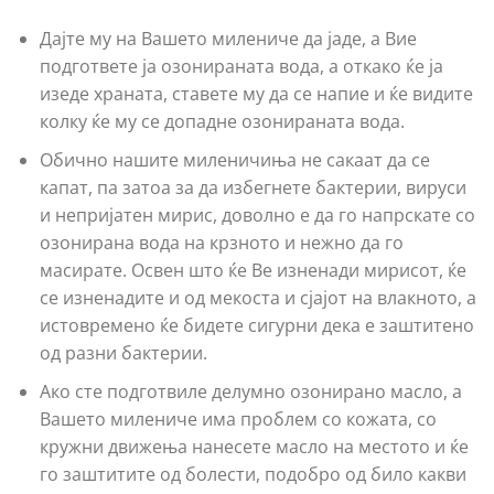
Дајте му на Вашето милениче да јаде, а Вие
подгответе ја озонираната вода, а откако ќе ја
изеде храната, ставете му да се напие и ќе видите
колку ќе му се допадне озонираната вода.
Обично нашите миленичиња не сакаат да се
капат, па затоа за да избегнете бактерии, вируси
и непријатен мирис, доволно е да го напрскате со
озонирана вода на крзното и нежно да го
масирате. Освен што ќе Ве изненади мирисот, ќе
се изненадите и од мекоста и сјајот на влакното, а
истовремено ќе бидете сигурни дека е заштитено
од разни бактерии.
Ако сте подготвиле делумно озонирано масло, а
Вашето милениче има проблем со кожата, со
кружни движења нанесете масло на местото и ќе
го заштитите од болести, подобро од било какви