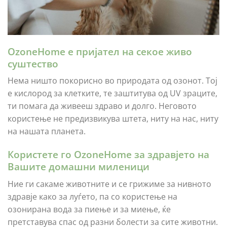
ОzoneHome е пријател на секое живо
суштество
Нема ништо покорисно во природата од озонот. Тој
е кислород за клетките, те заштитува од UV зраците,
ти помага да живееш здраво и долго. Неговото
користење не предизвикува штета, ниту на нас, ниту
на нашата планета.
Користете го OzoneHome за здравјето на
Вашите домашни миленици
Ние ги сакаме животните и се грижиме за нивното
здравје како за луѓето, па со користење на
озонирана вода за пиење и за миење, ќе
претставува спас од разни болести за сите животни.