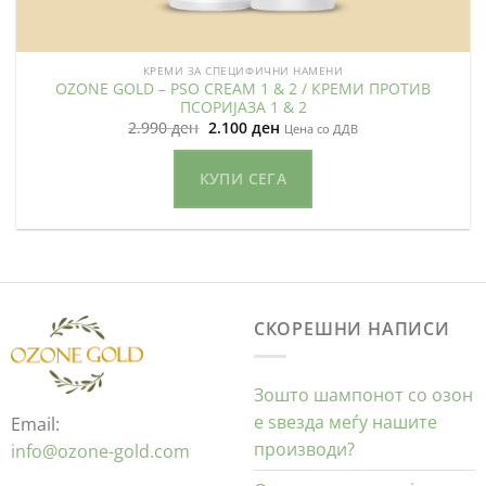
КРЕМИ ЗА СПЕЦИФИЧНИ НАМЕНИ
OZONE GOLD – PSO CREAM 1 & 2 / КРЕМИ ПРОТИВ
ПСОРИЈАЗА 1 & 2
Original
Current
2.990
ден
2.100
ден
Цена со ДДВ
price
price
was:
is:
2.990 ден.
2.100 ден.
КУПИ СЕГА
СКОРЕШНИ НАПИСИ
Зошто шампонот со озон
е ѕвезда меѓу нашите
Email:
производи?
info@ozone-gold.com