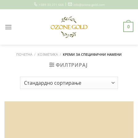
Skip
|
+389 33 271 666
info@ozone-gold.com
to
content
0
ПОЧЕТНА
/
КОЗМЕТИКА
/
КРЕМИ ЗА СПЕЦИФИЧНИ НАМЕНИ
ФИЛТРИРАЈ