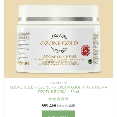
КОЗМЕТИКА
OZONE GOLD – OZONE FIX CREAM ОЗОНИРАНА КРЕМА
ПРОТИВ БОЛКА – 50ml
680
ден
Оценето
Цена со ДДВ
5.00
од 5