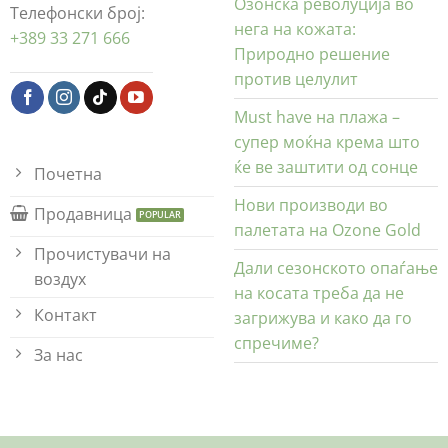
Озонска револуција во
Телефонски број:
нега на кожата:
+389 33 271 666
Природно решение
против целулит
Must have на плажа –
супер моќна крема што
ќе ве заштити од сонце
Почетна
Нови производи во
Продавница
палетата на Ozone Gold
Прочистувачи на
Дали сезонското опаѓање
воздух
на косата треба да не
Контакт
загрижува и како да го
спречиме?
За нас