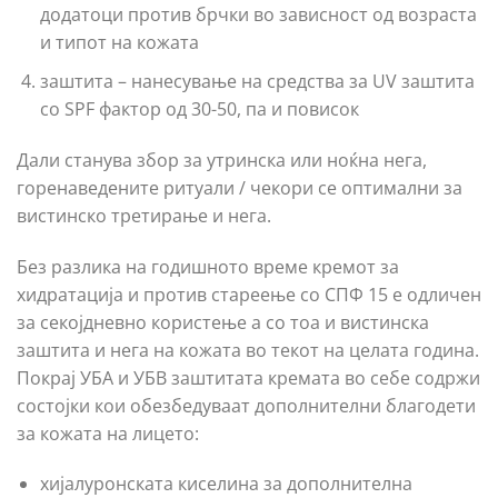
додатоци против брчки во зависност од возраста
и типот на кожата
заштита – нанесување на средства за UV заштита
со SPF фактор од 30-50, па и повисок
Дали станува збор за утринска или ноќна нега,
горенаведените ритуали / чекори се оптимални за
вистинско третирање и нега.
Без разлика на годишното време кремот за
хидратација и против стареење со СПФ 15 е одличен
за секојдневно користење а со тоа и вистинска
заштита и нега на кожата во текот на целата година.
Покрај УБА и УБВ заштитата кремата во себе содржи
состојки кои обезбедуваат дополнителни благодети
за кожата на лицето:
хијалуронската киселина за дополнителна