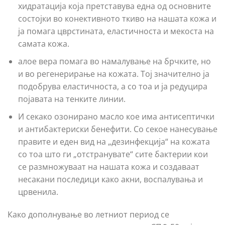
хидратација која претставува една од основните
состојки во конективното ткиво на нашата кожа и
ја помага цврстината, еластичноста и мекоста на
самата кожа.
aлое вера помага во намалување на брчките, но
и во регенерирање на кожата. Тој значително ја
подобрува еластичноста, а со тоа и ја редуцира
појавата на тенките линии.
И секако озонирано масло кое има антисептички
и антибактериски бенефити. Со секое нанесување
правите и еден вид на „дезинфекција“ на кожата
со тоа што ги „отстранувате“ сите бактерии кои
се размножуваат на нашата кожа и создаваат
несакани последици како акни, воспалувања и
црвенила.
Како дополнување во летниот период се