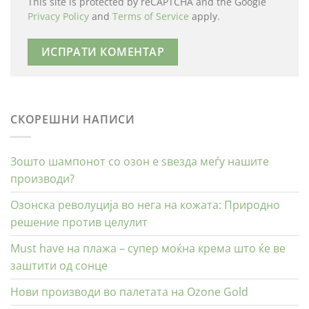
This site is protected by reCAPTCHA and the Google
Privacy Policy
and
Terms of Service
apply.
СКОРЕШНИ НАПИСИ
Зошто шампонот со озон е ѕвезда меѓу нашите
производи?
Озонска револуција во нега на кожата: Природно
решение против целулит
Must have на плажа – супер моќна крема што ќе ве
заштити од сонце
Нови производи во палетата на Ozone Gold