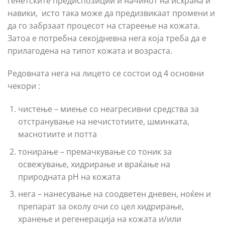
генетските предиспозиции и начинот на исхрана и
навики, исто така може да предизвикаат промени и
да го забрзаат процесот на стареење на кожата.
Затоа е потребна секојдневна нега која треба да е
прилагодена на типот кожата и возраста.
Редовната нега на лицето се состои од 4 основни
чекори :
чистење – миење со неагресивни средства за
отстранување на нечистотиите, шминката,
маснотиите и потта
тонирање – премачкување со тоник за
освежување, хидрирање и враќање на
природната pH на кожата
нега – нанесување на соодветен дневен, ноќен и
препарат за околу очи со цел хидрирање,
хранење и регенерација на кожата и/или