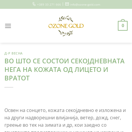
Skip
|
+389 33 271 666
info@ozone-gold.com
to
content
0
Д-Р ВЕСНА
ВО ШТО СЕ СОСТОИ СЕКОЈДНЕВНАТА
НЕГА НА КОЖАТА ОД ЛИЦЕТО И
ВРАТОТ
Освен на сонцето, кожата секојдневно е изложена и
на други надворешни влијанија, ветер, дожд, снег,
греење во тек на зимата и др, кои заедно со