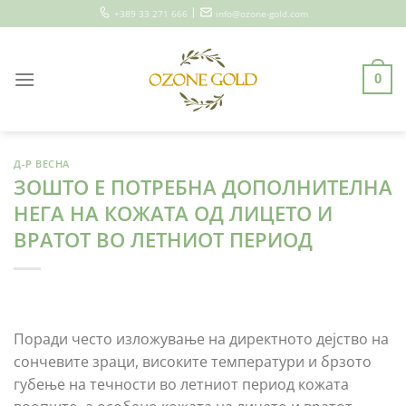
Skip
|
+389 33 271 666
info@ozone-gold.com
to
content
0
Д-Р ВЕСНА
ЗОШТО Е ПОТРЕБНА ДОПОЛНИТЕЛНА
НЕГА НА КОЖАТА ОД ЛИЦЕТО И
ВРАТОТ ВО ЛЕТНИОТ ПЕРИОД
Поради често изложување на директното дејство на
сончевите зраци, високите температури и брзото
губење на течности во летниот период кожата