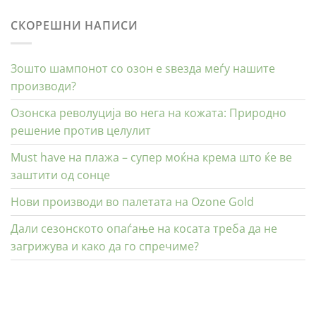
СКОРЕШНИ НАПИСИ
Зошто шампонот со озон е ѕвезда меѓу нашите
производи?
Озонска револуција во нега на кожата: Природно
решение против целулит
Must have на плажа – супер моќна крема што ќе ве
заштити од сонце
Нови производи во палетата на Ozone Gold
Дали сезонското опаѓање на косата треба да не
загрижува и како да го спречиме?