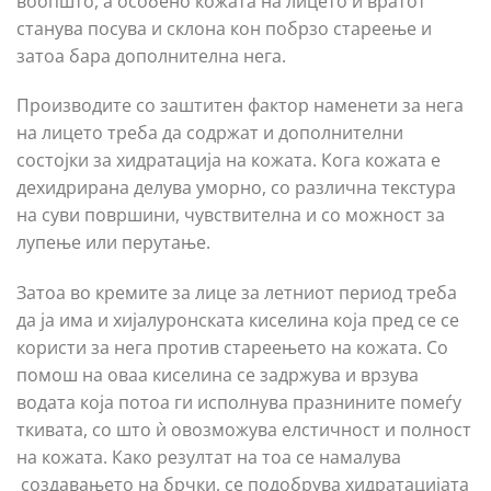
воопшто, а особено кожата на лицето и вратот
станува посува и склона кон побрзо стареење и
затоа бара дополнителна нега.
Производите со заштитен фактор наменети за нега
на лицето треба да содржат и дополнителни
состојки за хидратација на кожата. Кога кожата е
дехидрирана делува уморно, со различна текстура
на суви површини, чувствителна и со можност за
лупење или перутање.
Затоа во кремите за лице за летниот период треба
да ја има и хијалуронската киселина која пред се се
користи за нега против стареењето на кожата. Со
помош на оваа киселина се задржува и врзува
водата која потоа ги исполнува празнините помеѓу
ткивата, со што ѝ овозможува елстичност и полност
на кожата. Како резултат на тоа се намалува
создавањето на брчки, се подобрува хидратацијата