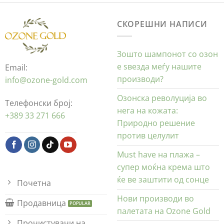
СКОРЕШНИ НАПИСИ
Зошто шампонот со озон
е ѕвезда меѓу нашите
Email:
производи?
info@ozone-gold.com
Озонска револуција во
Телефонски број:
нега на кожата:
+389 33 271 666
Природно решение
против целулит
Must have на плажа –
супер моќна крема што
ќе ве заштити од сонце
Почетна
Нови производи во
Продавница
палетата на Ozone Gold
Прочистувачи на