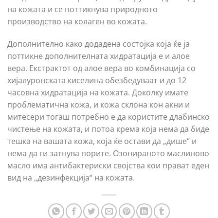
на кожата и се поттикнува природното
производство на колаген во кожата.
Дополнително како додадена состојка која ќе ја
поттикне дополнителната хидратација е и алое
вера. Екстрактот од алое вера во комбинација со
хијалуронската киселина обезбедуваат и до 12
часовна хидратација на кожата. Доколку имате
проблематична кожа, и кожа склона кон акни и
митесери тогаш потребно е да користите длабинско
чистење на кожата, и потоа крема која нема да биде
тешка на вашата кожа, која ќе остави да „дише“ и
нема да ги затнува порите. Озонираното маслиново
масло има антибактериски својства кои прават еден
вид на „дезинфекција“ на кожата.