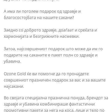
А има ли поголем подарок од здравје и
благосостојбата на нашите сакани?
Заедно со доброто здравје, доаѓаат и среќата и
хармонијата и безгрижните насмевки.
Затоа, најсовршениот подарок што може да им го
подарите на саканите е пакет полн со здравје и
убавина.
Ozone Gold ќе ви помогне да го пронајдете
совршениот празничен подарок за вас и за вашите
најсакани.
Во својата специјална празнична понуда, брендот за
здравје и убавина комбинираше фантастични
промотивни пакети за нега на коса, лице и тело по