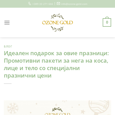
Skip
|
+389 33 271 666
info@ozone-gold.com
to
content
0
БЛОГ
Идеален подарок за овие празници:
Промотивни пакети за нега на коса,
лице и тело со специјални
празнични цени