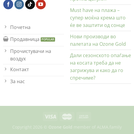
Must have на плажа –
супер моќна крема што
ќе ве заштити од сонце
Почетна
Нови производи во
Продавница
палетата на Ozone Gold
Прочистувачи на
Дали сезонското опаѓање
воздух
на косата треба да не
Контакт
загрижува и како да го
спречиме?
За нас
Copyright 2026 ©
Ozone Gold
member of
ALMA.family