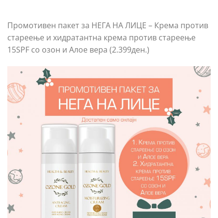
Промотивен пакет за НЕГА НА ЛИЦЕ – Крема против
стареење и хидратантна крема против стареење
15SPF со озон и Алое вера (2.399ден.)