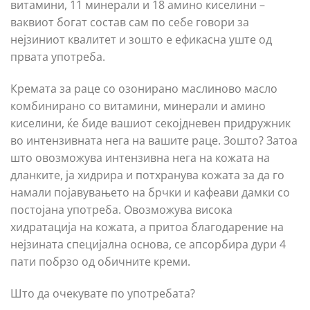
витамини, 11 минерали и 18 амино киселини –
ваквиот богат состав сам по себе говори за
нејзиниот квалитет и зошто е ефикасна уште од
првата употреба.
Кремата за раце со озонирано маслиново масло
комбинирано со витамини, минерали и амино
киселини, ќе биде вашиот секојдневен придружник
во интензивната нега на вашите раце. Зошто? Затоа
што овозможува интензивна нега на кожата на
дланките, ја хидрира и потхранува кожата за да го
намали појавувањето на брчки и кафеави дамки со
постојана употреба. Овозможува висока
хидратација на кожата, а притоа благодарение на
нејзината специјална основа, се апсорбира дури 4
пати побрзо од обичните креми.
Што да очекувате по употребата?