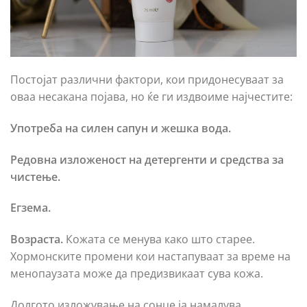
Постојат различни фактори, кои придонесуваат за
оваа несакана појава, но ќе ги издвоиме најчестите:
Употреба на силен сапун и жешка вода.
Редовна изложеност на детергенти и средства за
чистење.
Егзема.
Возраста.
Кожата се менува како што старее.
Хормонските промени кои настапуваат за време на
менопаузата може да предизвикаат сува кожа.
Долгото изложување на сонце ја намалува