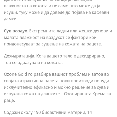
влажноста на кожата и не само што може да ја
исуши, туку може и да доведе до појава на кафеави
дамки.
Сув воздух.
Екстремните ладни или жешки денови и
малата влажност на воздухот се фактори кои
придонесуваат за сушење на кожата на рацете.
Дехидратација. Кога вашето тело е дехидрирано,
тоа се одразува и на кожата.
Ozone Gold го разбира вашиот проблем и затоа во
својата атрактивна палета нови производи понуди
исклучително ефикасно и моќно решение за сува и
испукана кожа на дланките – Озонираната Крема за
раце.
Содржи околу 190 биоактивни материи, 14