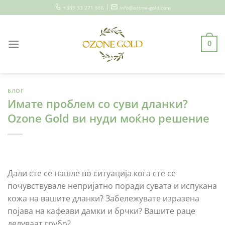
Skip
|
+389 33 271 666
info@ozone-gold.com
to
content
0
БЛОГ
Имате проблем со суви дланки?
Ozone Gold ви нуди моќно решение
Дали сте се нашле во ситуација кога сте се
почувствувале непријатно поради сувата и испукана
кожа на вашите дланки? Забележувате изразена
појава на кафеави дамки и брчки? Вашите раце
делуваат грубо?