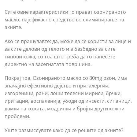
Сите овие карактеристики го прават озонираното
масло, најефикасно средство во елиминирање на
акните.
Ако се прашувавте: да, може да се користи за лице и
за сите делови од телото и е безбедно за сите
типови кожа, со тоа што треба да го нанесете
директно на засегнатата површина.
Покрај тоа, Озонираното масло со 80mg озон, има
значајно ефективно дејство и при: алергии,
изгореници, рани, лоши телесни мириси, брчки,
иритации, воспаленија, убоди од инсекти, сипаници,
дамки на кожата, модринки и бројни други кожни
проблеми.
Уште размислувате како да се решите од акните?