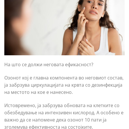
На што се должи неговата ефикасност?
Озонот кој е главна компонента во неговиот состав,
ја забрзува циркулацијата на крвта со дезинфекција
на местото на кое е нанесено.
Истовремено, ја забрзува обновата на клетките со
обезбедување на интензивен кислород. А особено е
важно да се напомене дека озонот 10 пати ја
зголемува ефективноста на состојките.