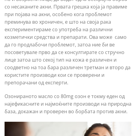
со несаканите акни. Првата грешка која ја правиме
при појава на акни, особено кога проблемот
преминува во хроничен, е што на своја рака
експериментираме со употреба на различни
козметички средства и препарати. Ова може само
да го продлабочи проблемот, затоа ние би ве
посоветувале прво да се консултирате со стручно
лице затоа што секој тип на кожа е различен и
соодветно на тоа бара различен третман и второ да
користите производи кои се проверени и
препорачани од експерти.
Озонираното масло со 80mg озон е токму еден од
најефикасните и најмоќните производи на природна
база, докажан и проверен во борбата против акни.