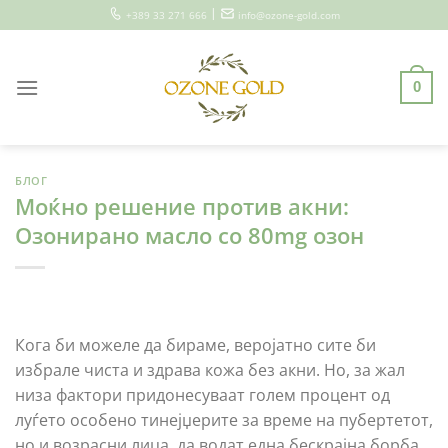
Skip
|
+389 33 271 666
info@ozone-gold.com
to
content
0
БЛОГ
Моќно решение против акни:
Озонирано масло со 80mg озон
Кога би можеле да бираме, веројатно сите би
избрале чиста и здрава кожа без акни. Но, за жал
низа фактори придонесуваат голем процент од
луѓето особено тинејџерите за време на пубертетот,
но и возрасни лица, да водат една бескрајна борба