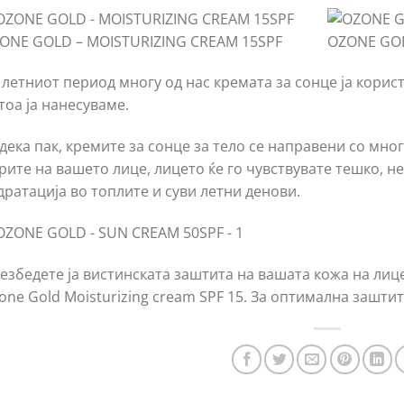
ONE GOLD – MOISTURIZING CREAM 15SPF
OZONE GOL
 летниот период многу од нас кремата за сонце ја корист
тоа ја нанесуваме.
дека пак, кремите за сонце за тело се направени со мног
рите на вашето лице, лицето ќе го чувствувате тешко, н
дратација во топлите и суви летни денови.
езбедете ја вистинската заштита на вашата кожа на лице
one Gold Moisturizing cream SPF 15. За оптимална заштит