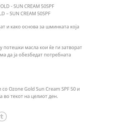
D – SUN CREAM 50SPF
ат и како основа за шминката која
у потешки масла кои ќе ги затворат
ема да ја обезбедат потребната
 со Ozone Gold Sun Cream SPF 50 и
а во текот на целиот ден.