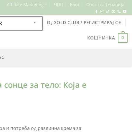
Affiliate Marketing
ЧПП
Блог
Озонска Терапија
O₃ GOLD CLUB / РЕГИСТРИРАЈ СЕ
K
КОШНИЧКА
0
АС
 сонце за тело: Која е
тоа и потреба од различна крема за