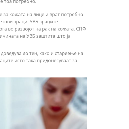
 е тоа потребно.
це за кожата на лице и врат потребно
летови зраци. УВБ зраците
га во развојот на рак на кожата. СПФ
личината на УВБ заштита што ја
доведува до тен, како и стареење на
аците исто така придонесуваат за