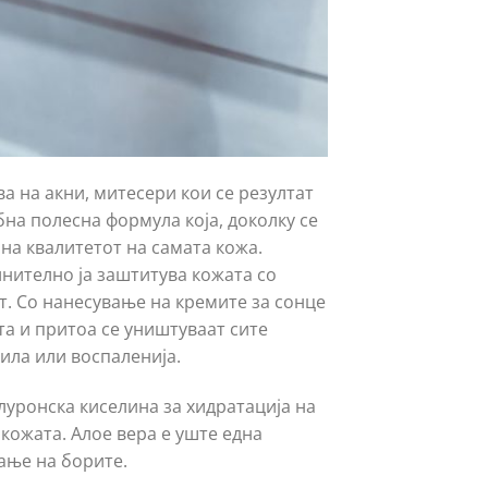
а на акни, митесери кои се резултат
бна полесна формула која, доколку се
на квалитетот на самата кожа.
нително ја заштитува кожата со
. Со нанесување на кремите за сонце
та и притоа се уништуваат сите
ила или воспаленија.
алуронска киселина за хидратација на
кожата. Алое вера е уште една
ање на борите.