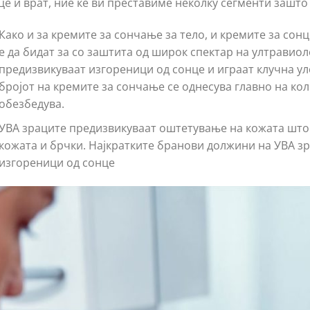
це и врат, ние ќе ви преставиме неколку сегменти зашто
Како и за кремите за сончање за тело, и кремите за сон
е да бидат за со заштита од широк спектар на ултравио
предизвикуваат изгореници од сонце и играат клучна уло
бројот на кремите за сончање се однесува главно на ко
обезбедува.
УВА зраците предизвикуваат оштетување на кожата што 
кожата и брчки. Најкратките бранови должини на УВА зр
изгореници од сонце