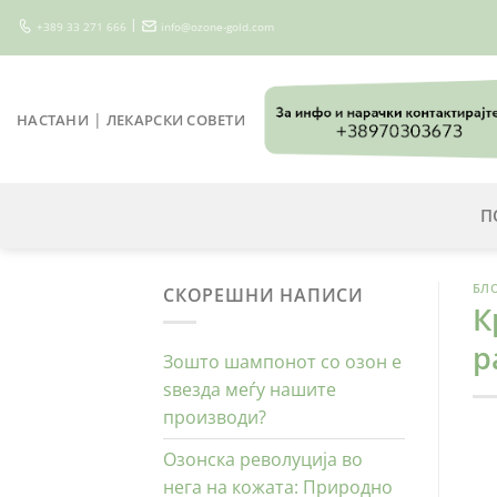
Skip
|
+389 33 271 666
info@ozone-gold.com
to
content
|
НАСТАНИ
ЛЕКАРСКИ СОВЕТИ
П
БЛ
СКОРЕШНИ НАПИСИ
К
р
Зошто шампонот со озон е
ѕвезда меѓу нашите
производи?
Озонска револуција во
нега на кожата: Природно