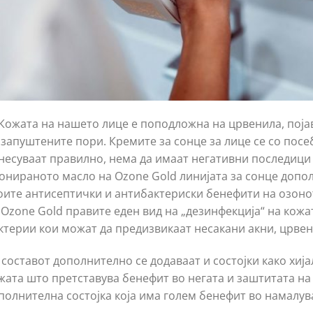
Кожата на нашето лице е поподложна на црвенила, појав
 запуштените пори. Кремите за сонце за лице се со посе
несуваат правилно, нема да имаат негативни последици 
онираното масло на Оzone Gold линијата за сонце допол
оите антисептички и антибактериски бенефити на озонот
 Ozone Gold правите еден вид на „дезинфекција“ на кожа
ктерии кои можат да предизвикаат несакани акни, црвен
 составот дополнително се додаваат и состојки како хиј
жата што претставува бенефит во негата и заштитата на 
полнителна состојка која има голем бенефит во намалув