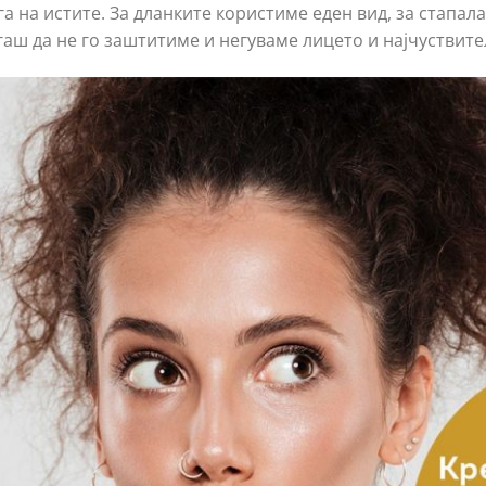
га на истите. За дланките користиме еден вид, за стапала
гаш да не го заштитиме и негуваме лицето и најчуствит