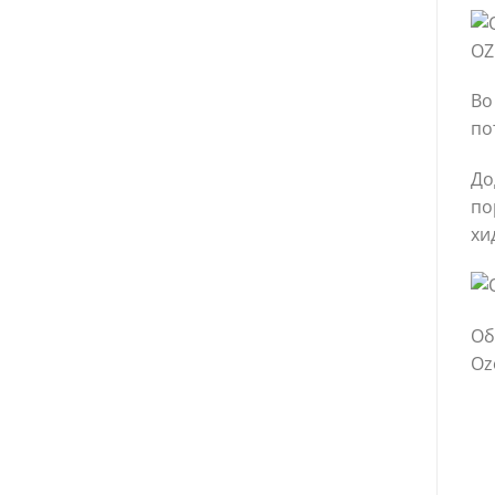
OZ
Во
по
До
по
хи
Об
Oz