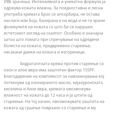
УВБ зрачења. Интензивната и уникатна формула ја
одржува кожата влажна. За поедноставна и лесна
употреба кремата брзо се апсорбира, не остава
наслаги или боја. Базирана е на вода и не ги храни
фоликулите на кожата со што би се нарушил
естетскиот изглед на скалпот. Особено е значајна
затоа што помага при спречување на одредени
болести на кожата, предвремено стареење,
несакани дамки на кожата и изгореници.
Хидратантната крема против стареење со
озон и алое вера има заштитен фактор 15SPF.
Благодарение на комплексот за навлажнување кој
потекнува од озонираното масло, хијалуронската
киселина и Алое вера, кремата овозможува
влажност на кожата до 12 часа и ја штити од
стареење. На тој начин, овозможувате заштита на
кожата од сушење поврзано со стареење и му