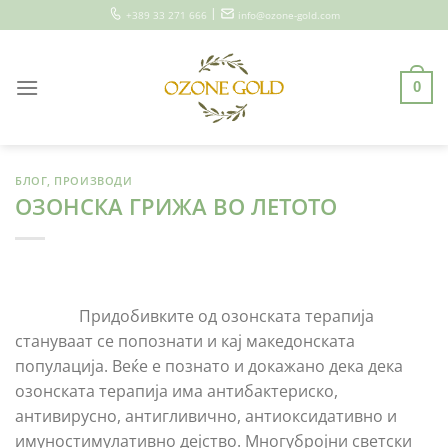
Skip
|
+389 33 271 666
info@ozone-gold.com
to
content
0
БЛОГ
,
ПРОИЗВОДИ
ОЗОНСКА ГРИЖА ВО ЛЕТОТО
Придобивките од озонската терапија
стануваат се попознати и кај македонската
популација. Веќе е познато и докажано дека дека
озонската терапија има антибактериско,
антивирусно, антигливично, антиоксидативно и
имуностимулативно дејство. Многубројни светски