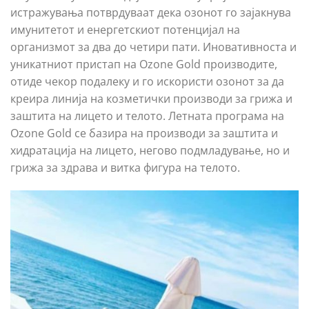
истражувања потврдуваат дека озонот го зајакнува
имунитетот и енергетскиот потенцијал на
организмот за два до четири пати. Иновативноста и
уникатниот пристап на Ozone Gold производите,
отиде чекор подалеку и го искористи озонот за да
креира линија на козметички производи за грижа и
заштита на лицето и телото. Летната програма на
Ozone Gold се базира на производи за заштита и
хидратација на лицето, негово подмладување, но и
грижа за здрава и витка фигура на телото.