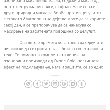
озонирано маслиново масло, содржи и масло од
портокал, рузмарин, алги, шафран, Aлое вера и
други природни масла за борба против целулитот.
Неговото благопријатно дејство може да се користи
секој ден, а се препорачува да се нанесува со
масирање на зафатената површина со целулит.
Ова лето е времето кога треба да одлучите
вистински да се грижите за себе и за своето лице и
тело. Со помош на комплетната линија на
озонирани производи од Ozone Gold, постигнете
ефект на подмладување, нега и заштита, сè во едно.