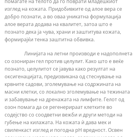
помагате на телото да го поврати младешкиот
изглед на кожата. Придобивките од алое вера се
добро познати, а во оваа уникатна формулација
алое верата додава на квалитет, затоа што е
познато дека ја чува, храни и заштитува кожата,
формирајќи тенка заштитна обвивка.
Линијата на летни производи е надополнета
со озониран гел против целулит. Како што е веќе
познато, целулитот се јавува како резултат на
оксигенацијата, предизвикана од стеснување на
крвните садови, зголемување на содржината на
масни клетки, со локално зголемување на тежината
и забавување на дренажата на лимфите. Гелот од
озон помага да се регенерираат клетките во
содејство со соодветни вежби и други методи на
губење на килажата. На кожата ѝ дава мек и
свиленкаст изглед и погодна pH вредност. Освен