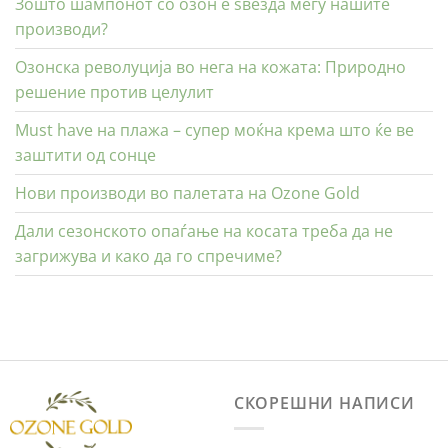
Зошто шампонот со озон е ѕвезда меѓу нашите
производи?
Озонска револуција во нега на кожата: Природно
решение против целулит
Must have на плажа – супер моќна крема што ќе ве
заштити од сонце
Нови производи во палетата на Ozone Gold
Дали сезонското опаѓање на косата треба да не
загрижува и како да го спречиме?
СКОРЕШНИ НАПИСИ