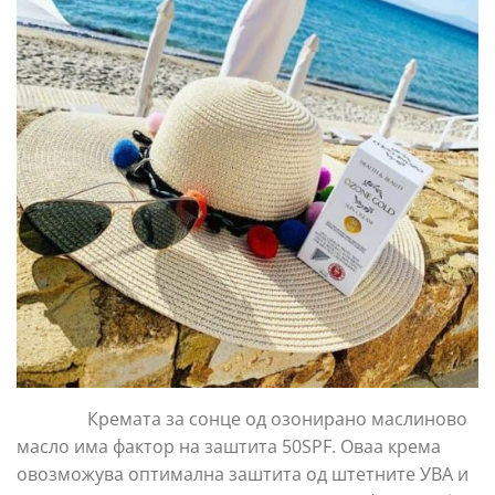
Кремата за сонце од озонирано маслиново
масло има фактор на заштита 50SPF. Оваа крема
овозможува оптимална заштита од штетните УВА и