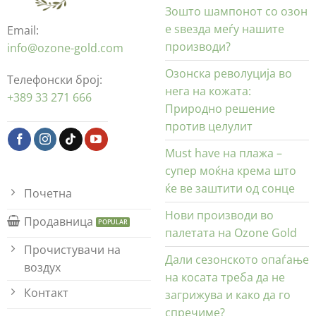
Зошто шампонот со озон
е ѕвезда меѓу нашите
Email:
производи?
info@ozone-gold.com
Озонска револуција во
Телефонски број:
нега на кожата:
+389 33 271 666
Природно решение
против целулит
Must have на плажа –
супер моќна крема што
ќе ве заштити од сонце
Почетна
Нови производи во
Продавница
палетата на Ozone Gold
Прочистувачи на
Дали сезонското опаѓање
воздух
на косата треба да не
Контакт
загрижува и како да го
спречиме?