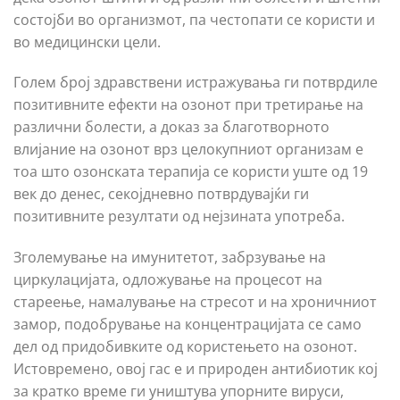
состојби во организмот, па честопати се користи и
во медицински цели.
Голем број здравствени истражувања ги потврдиле
позитивните ефекти на озонот при третирање на
различни болести, а доказ за благотворното
влијание на озонот врз целокупниот организам е
тоа што озонската терапија се користи уште од 19
век до денес, секојдневно потврдувајќи ги
позитивните резултати од нејзината употреба.
Зголемување на имунитетот, забрзување на
циркулацијата, одложување на процесот на
стареење, намалување на стресот и на хроничниот
замор, подобрување на концентрацијата се само
дел од придобивките од користењето на озонот.
Истовремено, овој гас е и природен антибиотик кој
за кратко време ги уништува упорните вируси,