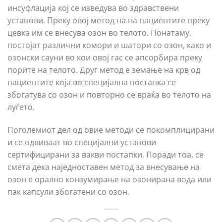
инсуфлација кој се изведува во здравствени
установи. Преку овој метод на на пациентите преку
цевка им се внесува озон во телото. Понатаму,
постојат различни комори и шатори со озон, како и
озонски сауни во кои овој гас се апсорбира преку
порите на телото. Друг метод е земање на крв од
пациентите која во специјална постапка се
збогатува со озон и повторно се враќа во телото на
луѓето.
Поголемиот дел од овие методи се покомплицирани
и се одвиваат во специјални установи
сертифицирани за вакви постапки. Поради тоа, се
смета дека наједноставен метод за внесување на
озон е орално конзумирање на озонирана вода или
пак капсули збогатени со озон.