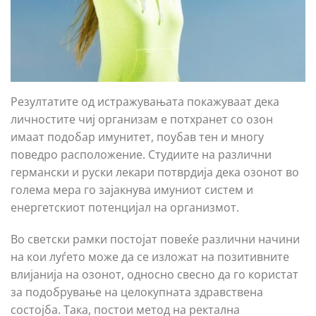
Резултатите од истражувањата покажуваат дека
личностите чиј организам е потхранет со озон
имаат подобар имунитет, поубав тен и многу
поведро расположение. Студиите на различни
германски и руски лекари потврдија дека озонот во
голема мера го зајакнува имуниот систем и
енергетскиот потенцијал на организмот.
Во светски рамки постојат повеќе различни начини
на кои луѓето може да се изложат на позитивните
влијанија на озонот, односно свесно да го користат
за подобрување на целокупната здравствена
состојба. Така, постои метод на ректална