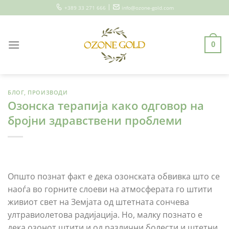
Skip
|
+389 33 271 666
info@ozone-gold.com
to
content
0
БЛОГ
,
ПРОИЗВОДИ
Озонска терапија како одговор на
бројни здравствени проблеми
Општо познат факт е дека озонската обвивка што се
наоѓа во горните слоеви на атмосферата го штити
живиот свет на Земјата од штетната сончева
ултравиолетова радијација. Но, малку познато е
дека озонот штити и од различни болести и штетни