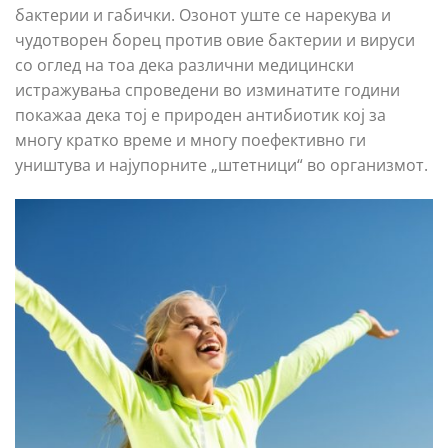
бактерии и габички. Озонот уште се нарекува и
чудотворен борец против овие бактерии и вируси
со оглед на тоа дека различни медицински
истражувања спроведени во изминатите години
покажаа дека тој е природен антибиотик кој за
многу кратко време и многу поефективно ги
уништува и најупорните „штетници“ во организмот.