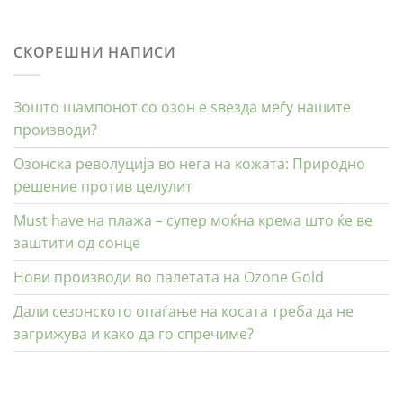
СКОРЕШНИ НАПИСИ
Зошто шампонот со озон е ѕвезда меѓу нашите
производи?
Озонска револуција во нега на кожата: Природно
решение против целулит
Must have на плажа – супер моќна крема што ќе ве
заштити од сонце
Нови производи во палетата на Ozone Gold
Дали сезонското опаѓање на косата треба да не
загрижува и како да го спречиме?