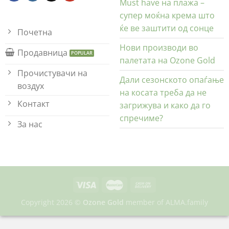
Must have на плажа –
супер моќна крема што
ќе ве заштити од сонце
Почетна
Нови производи во
Продавница
палетата на Ozone Gold
Прочистувачи на
Дали сезонското опаѓање
воздух
на косата треба да не
Контакт
загрижува и како да го
спречиме?
За нас
Copyright 2026 ©
Ozone Gold
member of
ALMA.family