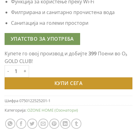
Функција за користење преку Wi-Fi
Филтрирана и санитарно прочистена вода
Санитација на големи простори
УПАТСТВО ЗА УПОТРЕБА
Купете го овој производ и добијте
399
Поени во O₃
GOLD CLUB!
Ozobox Gold количина
КУПИ СЕГА
Шифра
0750122525201-1
Категорија:
OZONE HOME (Озонатори)