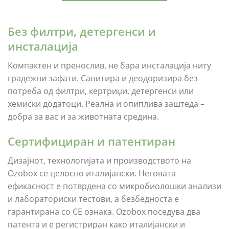
Без филтри, детергенси и
инсталација
Компактен и пренослив, не бара инсталација ниту
градежни зафати. Санитира и деодоризира без
потреба од филтри, кертриџи, детергенси или
хемиски додатоци. Реална и опиплива заштеда –
добра за вас и за животната средина.
Сертифициран и патентиран
Дизајнот, технологијата и производството на
Ozobox се целосно италијански. Неговата
ефикасност е потврдена со микробиолошки анализи
и лабораториски тестови, а безбедноста е
гарантирана со CE ознака. Ozobox поседува два
патента и е регистриран како италијански и