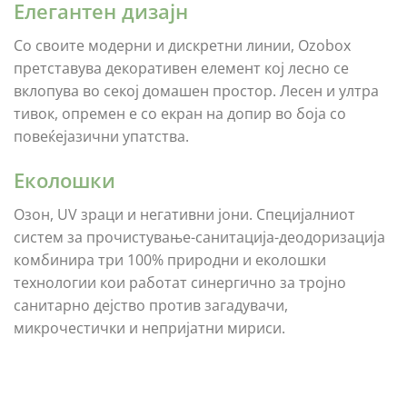
Елегантен дизајн
Со своите модерни и дискретни линии, Ozobox
претставува декоративен елемент кој лесно се
вклопува во секој домашен простор. Лесен и ултра
тивок, опремен е со екран на допир во боја со
повеќејазични упатства.
Еколошки
Озон, UV зраци и негативни јони. Специјалниот
систем за прочистување-санитација-деодоризација
комбинира три 100% природни и еколошки
технологии кои работат синергично за тројно
санитарно дејство против загадувачи,
микрочестички и непријатни мириси.