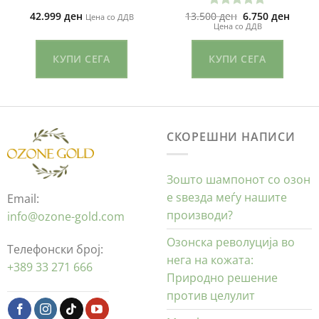
Original
Curre
42.999
ден
13.500
ден
6.750
ден
Оценето
Цена со ДДВ
price
price
Цена со ДДВ
5.00
од 5
was:
is:
13.500 ден.
6.750 
КУПИ СЕГА
КУПИ СЕГА
СКОРЕШНИ НАПИСИ
Зошто шампонот со озон
е ѕвезда меѓу нашите
Email:
производи?
info@ozone-gold.com
Озонска револуција во
Телефонски број:
нега на кожата:
+389 33 271 666
Природно решение
против целулит