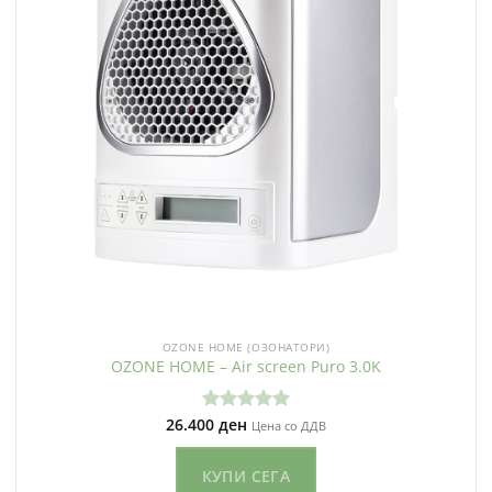
OZONE HOME (ОЗОНАТОРИ)
OZONE HOME – Air screen Puro 3.0K
26.400
ден
Оценето
Цена со ДДВ
5.00
од 5
КУПИ СЕГА