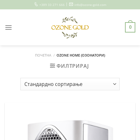
Skip
|
+389 33 271 666
info@ozone-gold.com
to
content
0
ПОЧЕТНА
/
OZONE HOME (ОЗОНАТОРИ)
ФИЛТРИРАЈ