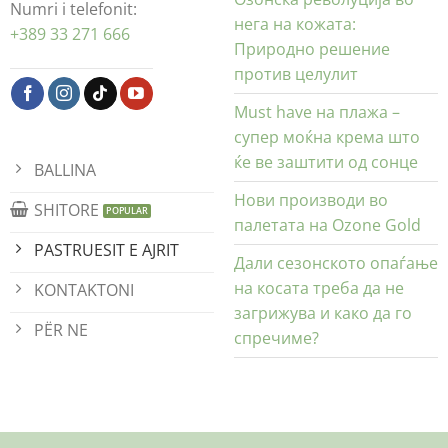
Numri i telefonit:
нега на кожата:
+389 33 271 666
Природно решение
против целулит
Must have на плажа –
супер моќна крема што
ќе ве заштити од сонце
BALLINA
Нови производи во
SHITORE
палетата на Ozone Gold
PASTRUESIT E AJRIT
Дали сезонското опаѓање
на косата треба да не
KONTAKTONI
загрижува и како да го
PËR NE
спречиме?