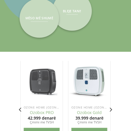
BLEJE TANI!
MËSO MË SHUMË
OZONE HOME (OZONIZUESIT)
OZONE HOME (OZONIZUESIT)
OZONE HOME (OZONIZUESIT)
ME –
Ozobox PRO
Ozobox Gold
en
42.999
denarë
39.999
denarë
Çmimi me TVSH
Çmimi me TVSH