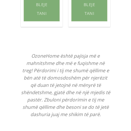
narë
r
BLEJE
BLEJE
Çmimi
arë
i
TVSH
tanishëm
TANI
TANI
н.
është:
6.750 ден.
OzoneHome është pajisja më e
mahnitshme dhe më e fuqishme në
treg! Përdorimi i tij me shumë qëllime e
bën atë të domosdoshëm për njerëzit
që duan të jetojnë në mënyrë të
shëndetshme, gjatë dhe në një mjedis të
pastër. Zbuloni përdorimin e tij me
shumë qëllime dhe besoni se do të jetë
dashuria juaj me shikim të parë.