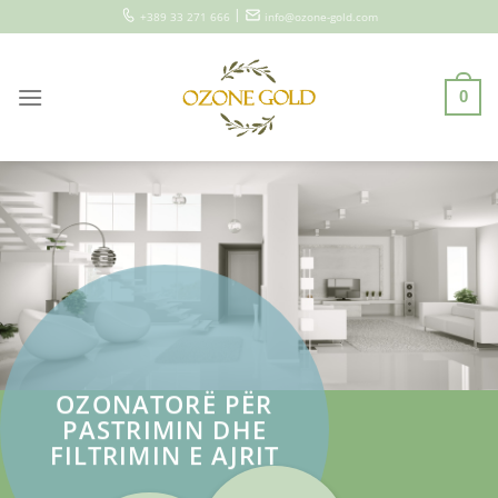
Skip
|
+389 33 271 666
info@ozone-gold.com
to
content
0
OZONATORË PËR
PASTRIMIN DHE
FILTRIMIN E AJRIT