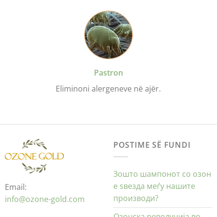
Pastron
Eliminoni alergeneve në ajër.
POSTIME SË FUNDI
Зошто шампонот со озон
е ѕвезда меѓу нашите
Email:
производи?
info@ozone-gold.com
Озонска револуција во