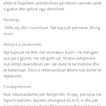
efekt të fuqishëm antioksidues që mbron zemrën, enët
e gjakut dhe qelizat nga dëmtimet.
Përbërje:
100% vaj ulliri i ozonizuar. Një kapsulë përmban 50 mg
ozon.
Mënyra e përdorimit:
Një kapsulë në ditë, me stomakun bosh – në mëngjes
ose para gjumit, me një gotë ujë. Shtesa ushqimore
nuk është zëvendësim për një dietë të larmishme dhe
të balancuar. Doza e rekomanduar ditore nuk duhet të
tejkalohet.
Paralajmërimet:
Nuk rekomandohet për fëmijë nën 10 vjeç, persona me
hipertiroidizëm, favizëm (mungesë GL-6-F), si dhe për