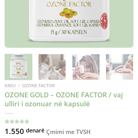
KREU
/
OZONE FACTOR
OZONE GOLD – OZONE FACTOR / vaj
ulliri i ozonuar në kapsulë
1.550
Vlerësuar
14
denarë
Çmimi me TVSH
me
5.00