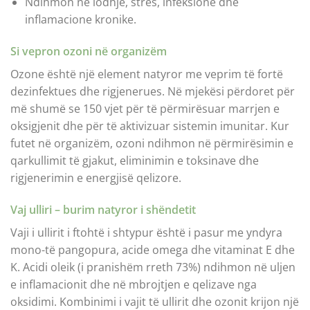
Ndihmon në lodhje, stres, infeksione dhe
inflamacione kronike.
Si vepron ozoni në organizëm
Ozone është një element natyror me veprim të fortë
dezinfektues dhe rigjenerues. Në mjekësi përdoret për
më shumë se 150 vjet për të përmirësuar marrjen e
oksigjenit dhe për të aktivizuar sistemin imunitar. Kur
futet në organizëm, ozoni ndihmon në përmirësimin e
qarkullimit të gjakut, eliminimin e toksinave dhe
rigjenerimin e energjisë qelizore.
Vaj ulliri – burim natyror i shëndetit
Vaji i ullirit i ftohtë i shtypur është i pasur me yndyra
mono-të pangopura, acide omega dhe vitaminat E dhe
K. Acidi oleik (i pranishëm rreth 73%) ndihmon në uljen
e inflamacionit dhe në mbrojtjen e qelizave nga
oksidimi. Kombinimi i vajit të ullirit dhe ozonit krijon një