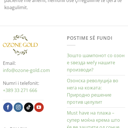
pacientë me anemi, hemofili ose çrregullime të tjera të
koagulimit.
POSTIME SË FUNDI
Зошто шампонот со озон
е ѕвезда меѓу нашите
Email:
производи?
info@ozone-gold.com
Озонска револуција во
Numri i telefonit:
нега на кожата:
+389 33 271 666
Природно решение
против целулит
Must have на плажа –
супер моќна крема што
ќе ве заштити од сонце