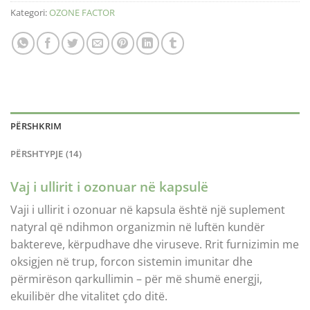
Kategori:
OZONE FACTOR
PËRSHKRIM
PËRSHTYPJE (14)
Vaj i ullirit i ozonuar në kapsulë
Vaji i ullirit i ozonuar në kapsula është një suplement
natyral që ndihmon organizmin në luftën kundër
baktereve, kërpudhave dhe viruseve. Rrit furnizimin me
oksigjen në trup, forcon sistemin imunitar dhe
përmirëson qarkullimin – për më shumë energji,
ekuilibër dhe vitalitet çdo ditë.