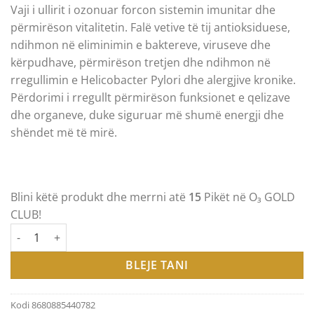
nga 5
Vaji i ullirit i ozonuar forcon sistemin imunitar dhe
gjithsej,
bazuar në
përmirëson vitalitetin. Falë vetive të tij antioksiduese,
vlerësime
ndihmon në eliminimin e baktereve, viruseve dhe
klientësh
kërpudhave, përmirëson tretjen dhe ndihmon në
rregullimin e Helicobacter Pylori dhe alergjive kronike.
Përdorimi i rregullt përmirëson funksionet e qelizave
dhe organeve, duke siguruar më shumë energji dhe
shëndet më të mirë.
Blini këtë produkt dhe merrni atë
15
Pikët në O₃ GOLD
CLUB!
Sasi OZONE GOLD – OZONE FACTOR / ОЗОНИРАНО МАСЛИНО
BLEJE TANI
Kodi
8680885440782