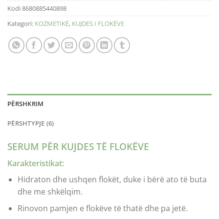
Kodi
8680885440898
Kategori:
KOZMETIKË
,
KUJDES I FLOKËVE
PËRSHKRIM
PËRSHTYPJE (6)
SERUM PËR KUJDES TË FLOKËVE
Karakteristikat:
Hidraton dhe ushqen flokët, duke i bërë ato të buta
dhe me shkëlqim.
Rinovon pamjen e flokëve të thatë dhe pa jetë.