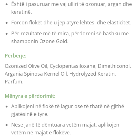
Është i pasuruar me vaj ulliri të ozonuar, argan dhe
keratinë.
Forcon flokët dhe u jep atyre lehtësi dhe elasticitet.
Për rezultate më të mira, përdoreni së bashku me
shamponin Ozone Gold.
Përbërje:
Ozonized Olive Oil, Cyclopentasiloxane, Dimethiconol,
Argania Spinosa Kernel Oil, Hydrolyzed Keratin,
Parfum.
Mënyra e përdorimit:
Aplikojeni në flokë të lagur ose të thatë në gjithë
gjatësinë e tyre.
Nëse janë të dëmtuara vetëm majat, aplikojeni
vetëm në majat e flokëve.