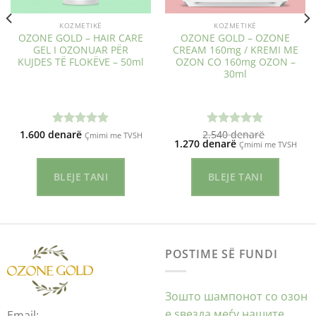
KOZMETIKË
KOZMETIKË
OZONE GOLD – HAIR CARE
OZONE GOLD – OZONE
GEL I OZONUAR PËR
CREAM 160mg / KREMI ME
KUJDES TË FLOKËVE – 50ml
OZON СО 160mg OZON –
30ml
1.600
denarë
2.540
denarë
Vlerësuar
Vlerësuar
Çmimi me TVSH
Çmimi
Çmimi
1.270
denarë
Çmimi me TVSH
me
5.00
me
5.00
origjinal
i
nga 5
nga 5
qe:
tanishëm
2.540 ден.
është:
BLEJE TANI
BLEJE TANI
1.270 ден.
POSTIME SË FUNDI
Зошто шампонот со озон
е ѕвезда меѓу нашите
Email: