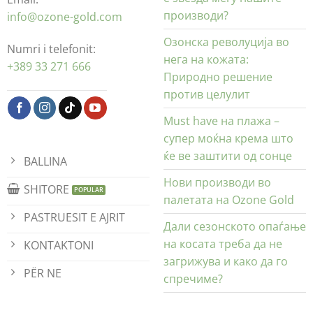
производи?
info@ozone-gold.com
Озонска револуција во
Numri i telefonit:
нега на кожата:
+389 33 271 666
Природно решение
против целулит
Must have на плажа –
супер моќна крема што
ќе ве заштити од сонце
BALLINA
Нови производи во
SHITORE
палетата на Ozone Gold
PASTRUESIT E AJRIT
Дали сезонското опаѓање
на косата треба да не
KONTAKTONI
загрижува и како да го
PËR NE
спречиме?