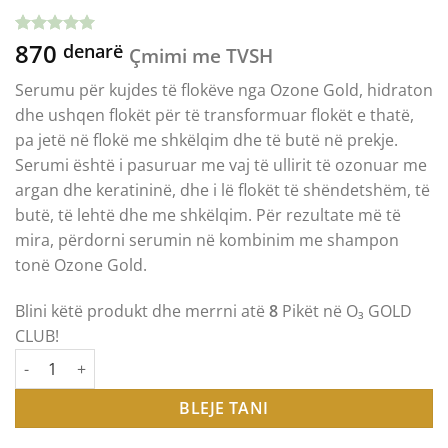
870
Vlerësuar
6
denarë
Çmimi me TVSH
me
5.00
nga 5
Serumu për kujdes të flokëve nga Ozone Gold, hidraton
gjithsej,
bazuar në
dhe ushqen flokët për të transformuar flokët e thatë,
vlerësime
pa jetë në flokë me shkëlqim dhe të butë në prekje.
klientësh
Serumi është i pasuruar me vaj të ullirit të ozonuar me
argan dhe keratininë, dhe i lë flokët të shëndetshëm, të
butë, të lehtë dhe me shkëlqim. Për rezultate më të
mira, përdorni serumin në kombinim me shampon
tonë Ozone Gold.
Blini këtë produkt dhe merrni atë
8
Pikët në O₃ GOLD
CLUB!
Sasi OZONE GOLD - HAIR CARE SERUM СЕРУМ ЗА НЕГА НА КОС
BLEJE TANI