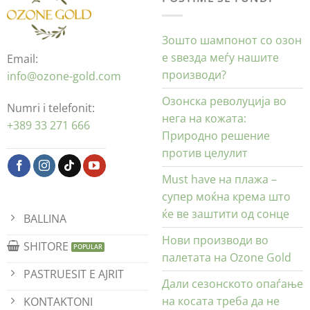
Зошто шампонот со озон
е ѕвезда меѓу нашите
Email:
производи?
info@ozone-gold.com
Озонска револуција во
Numri i telefonit:
нега на кожата:
+389 33 271 666
Природно решение
против целулит
Must have на плажа –
супер моќна крема што
ќе ве заштити од сонце
BALLINA
Нови производи во
SHITORE
палетата на Ozone Gold
PASTRUESIT E AJRIT
Дали сезонското опаѓање
на косата треба да не
KONTAKTONI