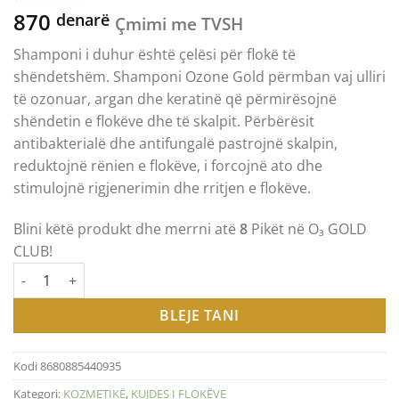
870
Vlerësuar
12
denarë
Çmimi me TVSH
me
4.83
nga 5
Shamponi i duhur është çelësi për flokë të
gjithsej,
bazuar në
shëndetshëm. Shamponi Ozone Gold përmban vaj ulliri
vlerësime
të ozonuar, argan dhe keratinë që përmirësojnë
klientësh
shëndetin e flokëve dhe të skalpit. Përbërësit
antibakterialë dhe antifungalë pastrojnë skalpin,
reduktojnë rënien e flokëve, i forcojnë ato dhe
stimulojnë rigjenerimin dhe rritjen e flokëve.
Blini këtë produkt dhe merrni atë
8
Pikët në O₃ GOLD
CLUB!
Sasi OZONE GOLD - SHAMPOO WITH OZONE ШАМПОН СО ОЗОН
BLEJE TANI
Kodi
8680885440935
Kategori:
KOZMETIKË
,
KUJDES I FLOKËVE