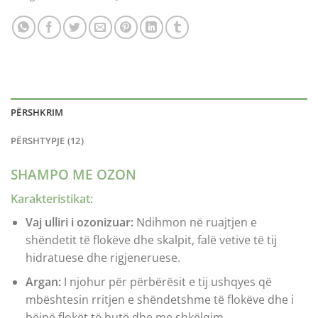
PËRSHKRIM
PËRSHTYPJE (12)
SHAMPO ME OZON
Karakteristikat
:
Vaj ulliri i ozonizuar:
Ndihmon në ruajtjen e
shëndetit të flokëve dhe skalpit, falë vetive të tij
hidratuese dhe rigjeneruese.
Argan:
I njohur për përbërësit e tij ushqyes që
mbështesin rritjen e shëndetshme të flokëve dhe i
bëjnë flokët të butë dhe me shkëlqim.