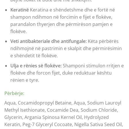
Keratinë
Keratina e shëndetshme dhe e fortë në
shampon ndihmon në forcimin e fijet e flokëve,
parandalon thyerjen dhe përmirëson pamjen e
flokëve.
Veti antibakteriale dhe antifungale:
Këta përbërës
ndihmojnë në pastrimin e skalpit dhe përmirësimin
e shëndetit të flokëve.
Ulja e rënies së flokëve:
Shamponi stimulon rritjen e
flokëve dhe forcon fijet, duke reduktuar kështu
rënien e tyre.
Përbërje:
Aqua, Cocamidopropyl Betaine, Aqua, Sodium Lauroyl
Methyl Isethionate, Cocamide Dea, Sodium Chloride,
Glycerin, Argania Spinosa Kernel Oil, Hydrolyzed
Keratin, Peg-7 Glyceryl Cocoate, Nigella Sativa Seed Oil,