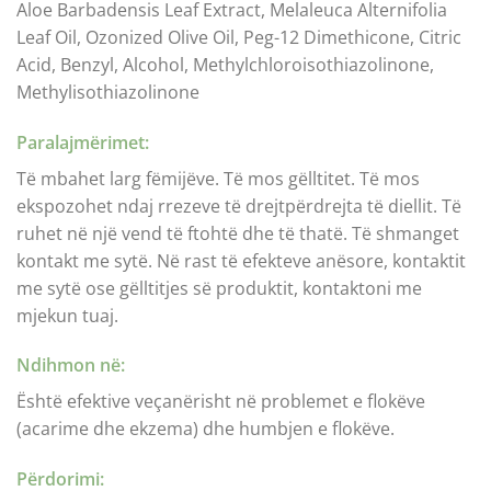
Aloe Barbadensis Leaf Extract, Melaleuca Alternifolia
Leaf Oil, Ozonized Olive Oil, Peg-12 Dimethicone, Citric
Acid, Benzyl, Alcohol, Methylchloroisothiazolinone,
Methylisothiazolinone
Paralajmërimet:
Të mbahet larg fëmijëve. Të mos gëlltitet. Të mos
ekspozohet ndaj rrezeve të drejtpërdrejta të diellit. Të
ruhet në një vend të ftohtë dhe të thatë. Të shmanget
kontakt me sytë. Në rast të efekteve anësore, kontaktit
me sytë ose gëlltitjes së produktit, kontaktoni me
mjekun tuaj.
Ndihmon në:
Është efektive veçanërisht në problemet e flokëve
(acarime dhe ekzema) dhe humbjen e flokëve.
Përdorimi
: