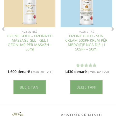
KOZMETIKË
KOZMETIKË
OZONE GOLD – OZONIZED
OZONE GOLD - SUN
MASSAGE GEL - GEL I
CREAM 50SPF KREM PËR
OZONUAR PËR MASAZH –
MBROJTJE NGA DIELLI
50ml
50SPF – 50ml
1.600
denarë
1.430
denarë
Vlerësuar
Çmimi me TVSH
Çmimi me TVSH
me
5.00
nga 5
BLEJE TANI
BLEJE TANI
POSTIME SË FUNDI