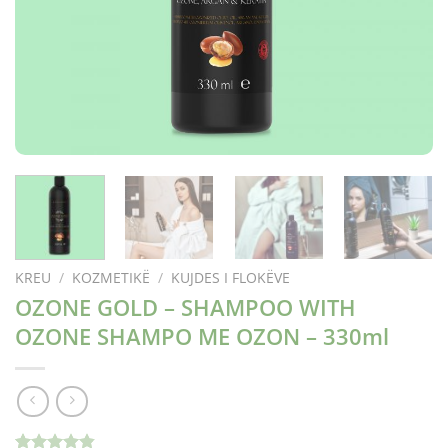
KREU
/
KOZMETIKË
/
KUJDES I FLOKËVE
OZONE GOLD – SHAMPOO WITH
OZONE SHAMPO ME OZON – 330ml