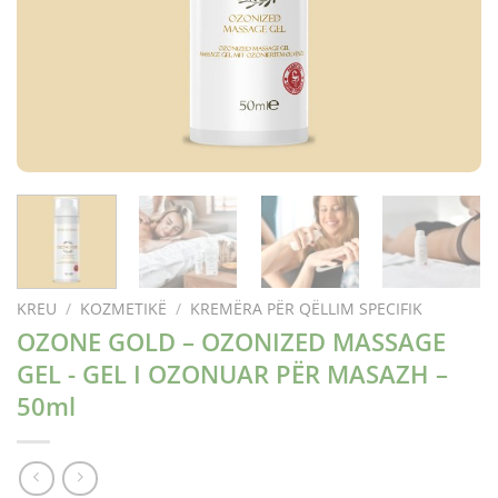
KREU
/
KOZMETIKË
/
KREMËRA PËR QËLLIM SPECIFIK
OZONE GOLD – OZONIZED MASSAGE
GEL - GEL I OZONUAR PËR MASAZH –
50ml