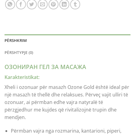
PËRSHKRIM
PËRSHTYPJE (0)
ОЗОНИРАН ГЕЛ ЗА МАСАЖА
Karakteristikat:
Xheli i ozonuar për masazh Ozone Gold është ideal për
një masazh të thellë dhe relaksues. Përveç vajit ulliri të
ozonuar, ai përmban edhe vajra natyralë të
përzgjedhur me kujdes që rivitalizojnë trupin dhe
mendjen.
Përmban vajra nga rozmarina, kantarioni, piperi,