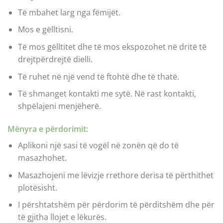
Të mbahet larg nga fëmijët.
Mos e gëlltisni.
Të mos gëlltitet dhe të mos ekspozohet në dritë të
drejtpërdrejtë dielli.
Të ruhet në një vend të ftohtë dhe të thatë.
Të shmanget kontakti me sytë. Në rast kontakti,
shpëlajeni menjëherë.
Mënyra e përdorimit:
Aplikoni një sasi të vogël në zonën që do të
masazhohet.
Masazhojeni me lëvizje rrethore derisa të përthithet
plotësisht.
I përshtatshëm për përdorim të përditshëm dhe për
të gjitha llojet e lëkurës.