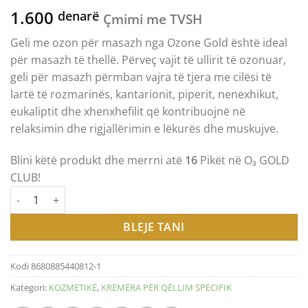
1.600
denarë
Çmimi me TVSH
Geli me ozon për masazh nga Ozone Gold është ideal
për masazh të thellë. Përveç vajit të ullirit të ozonuar,
geli për masazh përmban vajra të tjera me cilësi të
lartë të rozmarinës, kantarionit, piperit, nenexhikut,
eukaliptit dhe xhenxhefilit që kontribuojnë në
relaksimin dhe rigjallërimin e lëkurës dhe muskujve.
Blini këtë produkt dhe merrni atë
16
Pikët në O₃ GOLD
CLUB!
Sasi OZONE GOLD - OZONIZED MASSAGE GEL ОЗОНИРАН ГЕЛ З
BLEJE TANI
Kodi
8680885440812-1
Kategori:
KOZMETIKË
,
KREMËRA PËR QËLLIM SPECIFIK