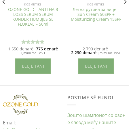
KOZMETIKË
KOZMETIKË
OZONE GOLD – ANTI HAIR
Летна рутина за лице –
LOSS SERUM SERUM
Sun Cream 50SPF +
KUNDËR HUMBJES SË
Moisturizing Cream 15SPF
FLOKËVE – 50ml
Çmimi
Çmimi
1.550
denarë
775
denarë
2.790
denarë
Vlerësuar
origjinal
i
Çmimi
Çmimi
2.230
denarë
Çmimi me TVSH
Çmimi me TVSH
me
5.00
qe:
tanishëm
origjinal
i
nga 5
1.550 ден.
është:
qe:
tanishëm
775 ден.
2.790 ден.
është:
BLEJE TANI
BLEJE TANI
2.230 ден.
POSTIME SË FUNDI
Зошто шампонот со озон
е ѕвезда меѓу нашите
Email: