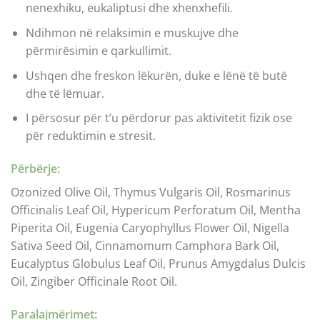
nenexhiku, eukaliptusi dhe xhenxhefili.
Ndihmon në relaksimin e muskujve dhe
përmirësimin e qarkullimit.
Ushqen dhe freskon lëkurën, duke e lënë të butë
dhe të lëmuar.
I përsosur për t’u përdorur pas aktivitetit fizik ose
për reduktimin e stresit.
Përbërje:
Ozonized Olive Oil, Thymus Vulgaris Oil, Rosmarinus
Officinalis Leaf Oil, Hypericum Perforatum Oil, Mentha
Piperita Oil, Eugenia Caryophyllus Flower Oil, Nigella
Sativa Seed Oil, Cinnamomum Camphora Bark Oil,
Eucalyptus Globulus Leaf Oil, Prunus Amygdalus Dulcis
Oil, Zingiber Officinale Root Oil.
Paralajmërimet: