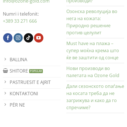
производи?
info@ozone-gold.com
Озонска револуција во
Numri i telefonit:
нега на кожата:
+389 33 271 666
Природно решение
против целулит
Must have на плажа –
супер моќна крема што
ќе ве заштити од сонце
BALLINA
Нови производи во
SHITORE
палетата на Ozone Gold
PASTRUESIT E AJRIT
Дали сезонското опаѓање
на косата треба да не
KONTAKTONI
загрижува и како да го
PËR NE
спречиме?