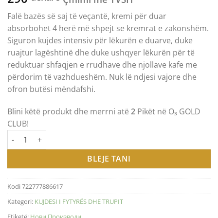
Falë bazës së saj të veçantë, kremi për duar
absorbohet 4 herë më shpejt se kremrat e zakonshëm.
Siguron kujdes intensiv për lëkurën e duarve, duke
ruajtur lagështinë dhe duke ushqyer lëkurën për të
reduktuar shfaqjen e rrudhave dhe njollave kafe me
përdorim të vazhdueshëm. Nuk lë ndjesi vajore dhe
ofron butësi mëndafshi.
Blini këtë produkt dhe merrni atë
2
Pikët në O₃ GOLD
CLUB!
Sasi OZONE GOLD – DANIELA'S SECRET / КРЕМА ЗА РАЦЕ - 75ml
BLEJE TANI
Kodi
722777886617
Kategori:
KUJDESI I FYTYRËS DHE TRUPIT
Etiketë:
Нови Производи