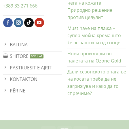
нега на кожата:
+389 33 271 666
Природно решение
против целулит
Must have на плажа –
супер моќна крема што
ќе ве заштити од сонце
BALLINA
Нови производи во
SHITORE
палетата на Ozone Gold
PASTRUESIT E AJRIT
Дали сезонското опаѓање
на косата треба да не
KONTAKTONI
загрижува и како да го
PËR NE
спречиме?