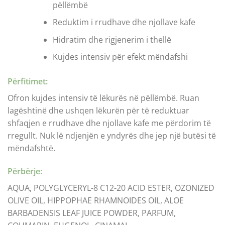
pëllëmbë
Reduktim i rrudhave dhe njollave kafe
Hidratim dhe rigjenerim i thellë
Kujdes intensiv për efekt mëndafshi
Përfitimet:
Ofron kujdes intensiv të lëkurës në pëllëmbë. Ruan
lagështinë dhe ushqen lëkurën për të reduktuar
shfaqjen e rrudhave dhe njollave kafe me përdorim të
rregullt. Nuk lë ndjenjën e yndyrës dhe jep një butësi të
mëndafshtë.
Përbërje:
AQUA, POLYGLYCERYL-8 C12-20 ACID ESTER, OZONIZED
OLIVE OIL, HIPPOPHAE RHAMNOIDES OIL, ALOE
BARBADENSIS LEAF JUICE POWDER, PARFUM,