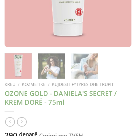
KREU
/
KOZMETIKË
/
KUJDESI I FYTYRËS DHE TRUPIT
OZONE GOLD - DANIELA'S SECRET /
KREM DORË - 75ml
290
denarë
Çmimi me TVSH