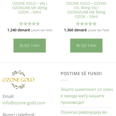
OZONE GOLD – VAJ I
OZONE GOLD – OZONE
OZONUAR ME 40mg
OIL 80mg VAJ I
OZON – 50ml
OZONIZUAR ME 80mg
OZON – 50ml
1.240
denarë
1.360
denarë
Vlerësuar
Vlerësuar
Çmimi me TVSH
Çmimi me TVSH
me
5.00
me
4.80
nga 5
nga 5
BLEJE TANI
BLEJE TANI
POSTIME SË FUNDI
Зошто шампонот со озон
е ѕвезда меѓу нашите
Email:
производи?
info@ozone-gold.com
Озонска револуција во
Numri i telefonit: