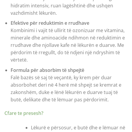
hidratim intensiv, ruan lagështinë dhe ushqen
vazhdimisht lëkurën.
Efektive për reduktimin e rrudhave
Kombinimi i vajit të ullirit të ozonizuar me vitamina,
minerale dhe aminoacide ndihmon në reduktimin e
rrudhave dhe njollave kafe në lëkurën e duarve. Me
përdorim të rregullt, do të ndjeni një ndryshim të
vërtetë.
Formula për absorbim të shpejtë
Falë bazës së saj të veçantë, ky krem për duar
absorbohet deri në 4 herë më shpejt se kremrat e
zakonshëm, duke e lënë lëkurën e duarve tuaj të
butë, delikate dhe të lëmuar pas përdorimit.
Cfare te presesh?
Lëkurë e përsosur, e butë dhe e lëmuar në