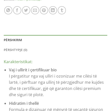
PËRSHKRIM
PËRSHTYPJE (0)
Karakteristikat:
Vaj i ullirit i çertifikuar bio
I përgatitur nga vaj ulliri i ozonizuar me cilësi të
lartë, i përftuar nga ullinj të përzgjedhur me kujdes
dhe të certifikuar, gjë që garanton cilësi premium
dhe siguri të plotë.
Hidratim i thellë
Formula e dizajnuar në mënyrë të veçantë siguron