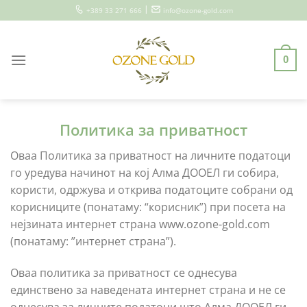
Skip
|
+389 33 271 666
info@ozone-gold.com
to
content
0
Политика за приватност
Оваа Политика за приватност на личните податоци
го уредува начинот на кој Алма ДООЕЛ ги собира,
користи, одржува и открива податоците собрани од
корисниците (понатаму: “корисник”) при посета на
нејзината интернет страна www.ozone-gold.com
(понатаму: ”интернет страна”).
Оваа политика за приватност се однесува
единствено за наведената интернет страна и не се
однесува за личните податоци што Алма ДООЕЛ ги