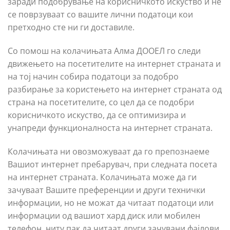
заради подобрување на корисничкото искуство и не
се поврзуваат со вашите лични податоци кои
претходно сте ни ги доставиле.
Со помош на колачињата Алма ДООЕЛ го следи
движењето на посетителите на интернет страната и
на тој начин собира податоци за подобро
разбирање за користењето на интернет страната од
страна на посетителите, со цел да се подобри
корисничкото искуство, да се оптимизира и
унапреди функционалноста на интернет страната.
Колачињата ни овозможуваат да го препознаеме
Вашиот интернет пребарувач, при следната посета
на интернет страната. Колачињата може да ги
зачуваат Вашите преференции и други технички
информации, но не можат да читаат податоци или
информации од вашиот хард диск или мобилен
телефон, ниту пак да читаат други зачувани фајлови