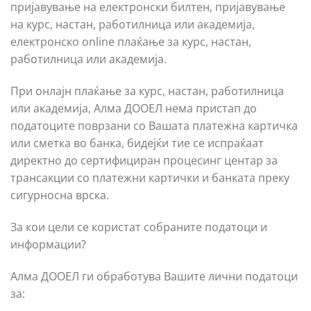
пријавување на електронски билтен, пријавување
на курс, настан, работилница или академија,
електронско online плаќање за курс, настан,
работилница или академија.
При онлајн плаќање за курс, настан, работилница
или академија, Алма ДООЕЛ нема пристап до
податоците поврзани со Вашата платежна картичка
или сметка во банка, бидејќи тие се испраќаат
директно до сертифициран процесинг центар за
трансакции со платежни картички и банката преку
сигурносна врска.
За кои цели се користат собраните податоци и
информации?
Алма ДООЕЛ ги обработува Вашите лични податоци
за: