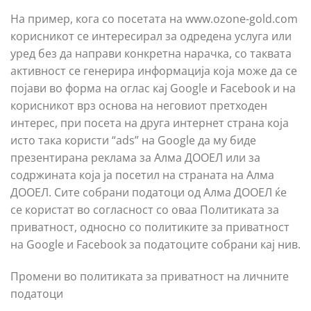
На пример, кога со посетата на www.ozone-gold.com
корисникот се интересирал за одредена услуга или
уред без да направи конкретна нарачка, со таквата
активност се генерира информација која може да се
појави во форма на оглас кај Google и Facebook и на
корисникот врз основа на неговиот претходен
интерес, при посета на друга интернет страна која
исто така користи “ads” на Google да му биде
презентирана реклама за Алма ДООЕЛ или за
содржината која ја посетил на страната на Алма
ДООЕЛ. Сите собрани податоци од Алма ДООЕЛ ќе
се користат во согласност со оваа Политиката за
приватност, односно со политиките за приватност
на Google и Facebook за податоците собрани кај нив.
Промени во политиката за приватност на личните
податоци