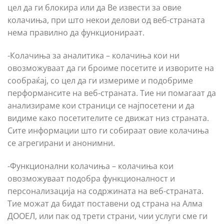
цел да ги блокира или да Ве извести за овие
колачиња, при што некои делови од веб-страната
нема правилно да функционираат.
-Колачиња за аналитика – колачиња кои ни
овозможуваат да ги броиме посетите и изворите на
сообраќај, со цел да ги измериме и подобриме
перформансите на веб-страната. Тие ни помагаат да
анализираме кои страници се најпосетени и да
видиме како посетителите се движат низ страната.
Сите информации што ги собираат овие колачиња
се агрегирани и анонимни.
-Функционални колачиња – колачиња кои
овозможуваат подобра функционалност и
персонализација на содржината на веб-страната.
Тие можат да бидат поставени од страна на Алма
ДООЕЛ, или пак од трети страни, чии услуги сме ги