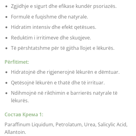
Zgjidhje e sigurt dhe efikase kundër psoriazës.
Formulë e fuqishme dhe natyrale.
Hidratim intensiv dhe efekt qetësues.
Reduktim i irritimeve dhe skuqjeve.
Të përshtatshme për të gjitha llojet e lëkurës.
Përfitimet:
Hidratojnë dhe rigjenerojnë lëkurën e dëmtuar.
Qetësojnë lëkurën e thatë dhe të irrituar.
Ndihmojnë në rikthimin e barrierës natyrale të
lëkurës.
Состав Крема 1:
Paraffinum Liquidum, Petrolatum, Urea, Salicylic Acid,
Allantoin.