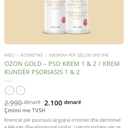
KREU
/
KOZMETIKË
/
KREMËRA PËR QËLLIM SPECIFIK
OZON GOLD – PSO KREM 1 & 2 / KREM
KUNDËR PSORIASIS 1 & 2
Çmimi
Çmimi
2.990
2.100
denarë
denarë
origjinal
i
Çmimi me TVSH
qe:
tanishëm
Kremrat për psoriasis largojnë irritimet dhe dëmtimet
2.990 ден.
është:
e lëkurës dhe eliminojnë njollat. I përshtatshëm për të