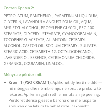
Состав Крема 2:
PETROLATUM, PANTHENOL, PARAFFINUM LIQUIDUM,
GLYCERIN, LAVANDULA ANGUSTIFOLIA OIL, AQUA,
MYRISTYL ALCOHOL, PROPYLENE GLYCOL, PEG-100
STEARATE, GLYCERYL STEARATE, CYANOCOBALAMIN,
TOCOPHERYL ACETATE, ALLANTOIN, CETEARYL
ALCOHOL, CASTOR OIL, SODIUM CETEARYL SULFATE,
STEARIC ACID, CETEARETH-12, OCTYLDODECANOL,
LAVENDER OIL ESSENCE, CETRIMONIUM CHLORIDE,
GERANIOL, COUMARIN, LINALOOL.
Mënyra e përdorimit:
Kremi 1 (PSO CREAM 1):
Aplikohet dy herë në ditë —
në mëngjes dhe në mbrëmje, në zonat e prekura të
lëkurës. Aplikimi zgjat rreth 5 minuta si një peeling.
Përdoret derisa pjesët e bardha dhe me luspa të
zhduken dhe lëkura të bëhet rozë. Zakonisht,