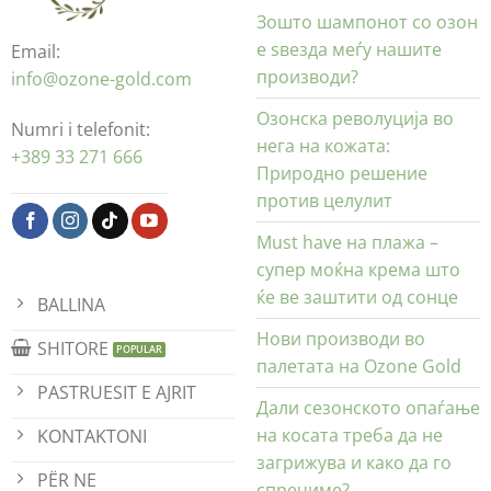
Зошто шампонот со озон
е ѕвезда меѓу нашите
Email:
производи?
info@ozone-gold.com
Озонска револуција во
Numri i telefonit:
нега на кожата:
+389 33 271 666
Природно решение
против целулит
Must have на плажа –
супер моќна крема што
ќе ве заштити од сонце
BALLINA
Нови производи во
SHITORE
палетата на Ozone Gold
PASTRUESIT E AJRIT
Дали сезонското опаѓање
на косата треба да не
KONTAKTONI
загрижува и како да го
PËR NE
спречиме?