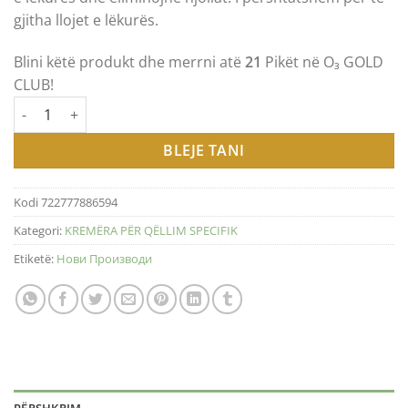
2.100 ден.
gjitha llojet e lëkurës.
Blini këtë produkt dhe merrni atë
21
Pikët në O₃ GOLD
CLUB!
Sasi OZONE GOLD – PSO CREAM 1 & 2 / КРЕМИ ПРОТИВ ПСОРИЈ
BLEJE TANI
Kodi
722777886594
Kategori:
KREMËRA PËR QËLLIM SPECIFIK
Etiketë:
Нови Производи