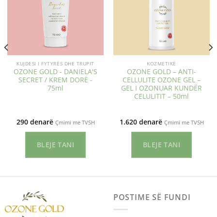
KUJDESI I FYTYRËS DHE TRUPIT
KOZMETIKË
OZONE GOLD - DANIELA'S
OZONE GOLD – ANTI-
SECRET / KREM DORË -
CELLULITE OZONE GEL –
75ml
GEL I OZONUAR KUNDËR
CELULITIT – 50ml
290
denarë
1.620
denarë
Çmimi me TVSH
Çmimi me TVSH
BLEJE TANI
BLEJE TANI
POSTIME SË FUNDI