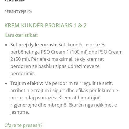
PËRSHKRIM
PËRSHTYPJE (0)
KREM KUNDËR PSORIASIS 1 & 2
Karakteristikat:
Set prej dy kremrash:
Seti kundër psoriazës
përbëhet nga PSO Cream 1 (100 ml) dhe PSO Cream
2 (50 ml). Për efekt maksimal, të dy kremrat
përdoren së bashku sipas udhëzimeve të
përdorimit.
Trajtim efektiv:
Me përdorim të rregullt të setit,
arrihet një trajtim i sigurt dhe efikas për lëkurën e
prirur ndaj psoriazës. Kremrat hidratojnë,
rigjenerojnë dhe mbrojnë lëkurën nga ndikimet e
jashtme.
Cfare te presesh?