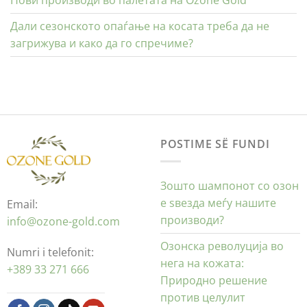
Нови производи во палетата на Ozone Gold
Дали сезонското опаѓање на косата треба да не
загрижува и како да го спречиме?
POSTIME SË FUNDI
Зошто шампонот со озон
е ѕвезда меѓу нашите
Email:
производи?
info@ozone-gold.com
Озонска револуција во
Numri i telefonit:
нега на кожата:
+389 33 271 666
Природно решение
против целулит