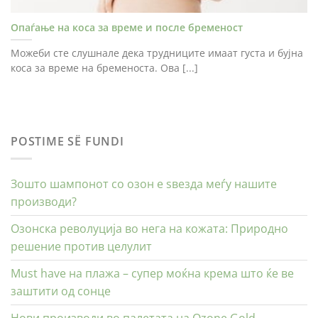
Опаѓање на коса за време и после бременост
Можеби сте слушнале дека трудниците имаат густа и бујна
коса за време на бременоста. Ова [...]
POSTIME SË FUNDI
Зошто шампонот со озон е ѕвезда меѓу нашите
производи?
Озонска револуција во нега на кожата: Природно
решение против целулит
Must have на плажа – супер моќна крема што ќе ве
заштити од сонце