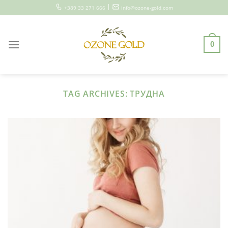
Skip
|
+389 33 271 666
info@ozone-gold.com
to
content
0
TAG ARCHIVES:
ТРУДНА