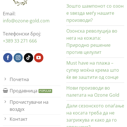
Зошто шампонот со озон
е ѕвезда меѓу нашите
Email:
производи?
info@ozone-gold.com
Озонска револуција во
Телефонски број:
нега на кожата:
+389 33 271 666
Природно решение
против целулит
Must have на плажа –
супер моќна крема што
ќе ве заштити од сонце
Почетна
Нови производи во
Продавница
палетата на Ozone Gold
Прочистувачи на
Дали сезонското опаѓање
воздух
на косата треба да не
Контакт
загрижува и како да го