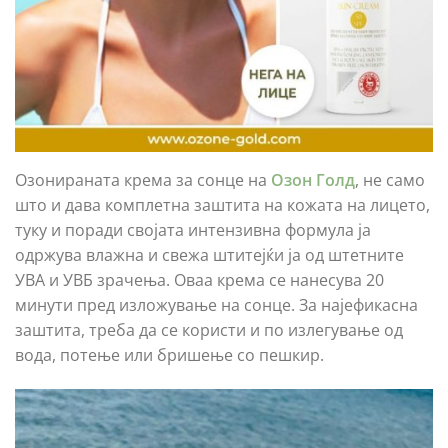
Озонираната крема за сонце на
Озон Голд
, не само
што и дава комплетна заштита на кожата на лицето,
туку и поради својата интензивна формула ја
одржува влажна и свежа штитејќи ја од штетните
УВА и УВБ зрачења. Оваа крема се нанесува 20
минути пред изложување на сонце. За најефикасна
заштита, треба да се користи и по излегување од
вода, потење или бришење со пешкир.