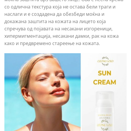
со одлична текстура која не остава бели траги и
наслаги и е создадена да обезбеди моќна и
докажана заштита на кожата на лицето која
спречува од појавата на несакани изгореници,
хипермигментација, несакани дамки, рак на кожа
како и предвремено стареење на кожата.