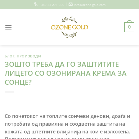
Skip
|
+389 33 271 666
info@ozone-gold.com
to
content
0
БЛОГ
,
ПРОИЗВОДИ
ЗОШТО ТРЕБА ДА ГО ЗАШТИТИТЕ
ЛИЦЕТО СО ОЗОНИРАНА КРЕМА ЗА
СОНЦЕ?
Со почетокот на топлите сончеви денови, доаѓа и
потребата од правилна и соодветна заштита на
кожата од штетните влијанија на кои е изложена.