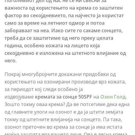
Поголемиот дел од нас не се ни свесни за
важноста од користењето на крема со заштитен
фактор во секојдневието, па најчесто ја користат
само за време на летниот одмор и потоа
забораваат на неа. Иако сите го сакаме сонцето,
треба да се заштитиме од него преку целата
година, особено кожата на лицето која
секојдневно е изложена на штетното влијание од
него.
Покрај многубројните докажани придобвки од
користењето на озонирани производи врз кожата,
за периодот кој следи особено ја
издвојуваме
кремата за сонце 50SPF
на
Озон Голд
.
Зошто токму оваа крема? Да ве потсетиме дека една
од главните улоги на озонот е да ја штити земјата
токму од штетните влијанија на сонцето. Па така,
озонот преточен во крема за сонце ја има истата
моќна заштита врз вашето лице. Ова е лесна крема