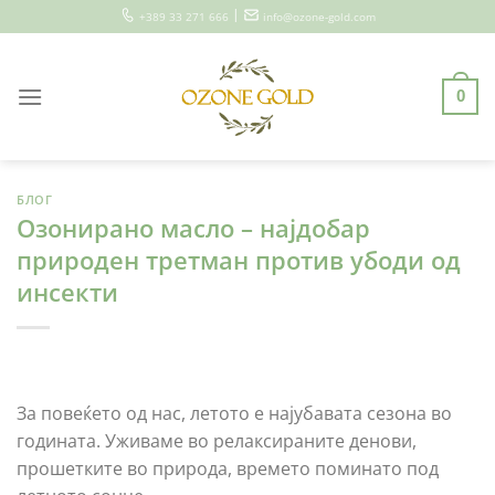
Skip
|
+389 33 271 666
info@ozone-gold.com
to
content
0
БЛОГ
Озонирано масло – најдобар
природен третман против убоди од
инсекти
За повеќето од нас, летото е најубавата сезона во
годината. Уживаме во релаксираните денови,
прошетките во природа, времето поминато под