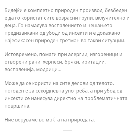
Бидејќи е комплетно природен производ, безбеден
е да го користат сите возрасни групи, вклучително и
деца. Го намалува воспалението и чешањето
предизвикани од убоди од инсекти и е докажано
најефикасен природен третман во такви ситуации.
Истовремено, помаги при алергии, изгореници и
отворени рани, херпеси, брчки, иритации,
воспаленија, модрици…
Може да се користи на сите делови од телото,
погоден е за секојдневна употреба, а при убод од
инсекти се нанесува директно на проблематичната
површина.
Ние веруваме во моќта на природата.