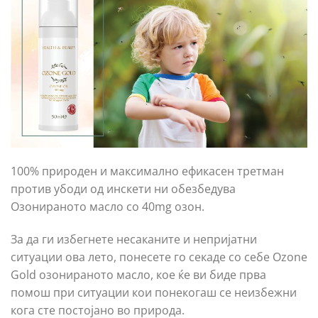
100% природен и максимално ефикасен третман
против убоди од инскети ни обезбедува
Озонираното масло со 40mg озон.
За да ги избегнете несаканите и непријатни
ситуации ова лето, понесете го секаде со себе Ozone
Gold озонираното масло, кое ќе ви биде прва
помош при ситуации кои понекогаш се неизбежни
кога сте постојано во природа.