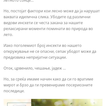
летното сонце…
Но, постојат фактори кои лесно може да ја нарушат
ваквата идилична слика. Убодите од различни
видови инскети се честа закана за нашите
релаксирани моменти поминати во природа во
лето.
Иако поголемиот број инсекти во нашето
опкружување не се опасни, сепак убодот може да
предизвика непријатни ситуации.
Оток, црвенило, чешање, јадеж …
Но, за среќа имаме начин како да си го вратиме
мирот и брзо да ги превенираме посериозните
последици.