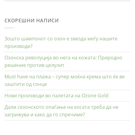
СКОРЕШНИ НАПИСИ
Зошто шампонот со озон е ѕвезда меѓу нашите
производи?
Озонска револуција во нега на кожата: Природно
решение против целулит
Must have на плажа – супер моќна крема што ќе ве
заштити од сонце
Нови производи во палетата на Ozone Gold
Дали сезонското опаѓање на косата треба да не
загрижува и како да го спречиме?