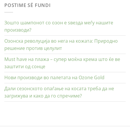
POSTIME SË FUNDI
Зошто шампонот со озон е ѕвезда меѓу нашите
производи?
Озонска револуција во нега на кожата: Природно
решение против целулит
Must have на плажа – супер моќна крема што ќе ве
заштити од сонце
Нови производи во палетата на Ozone Gold
Дали сезонското опаѓање на косата треба да не
загрижува и како да го спречиме?