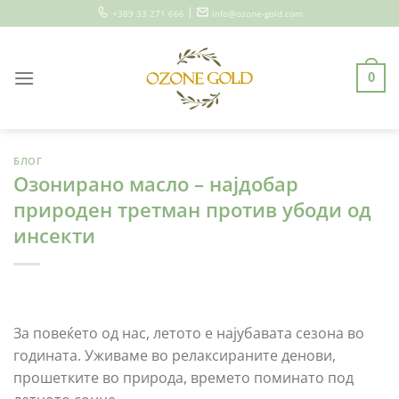
Skip
|
+389 33 271 666
info@ozone-gold.com
to
content
0
БЛОГ
Озонирано масло – најдобар
природен третман против убоди од
инсекти
За повеќето од нас, летото е најубавата сезона во
годината. Уживаме во релаксираните денови,
прошетките во природа, времето поминато под