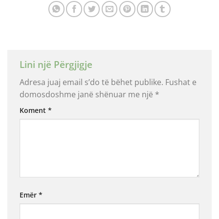
Lini një Përgjigje
Adresa juaj email s’do të bëhet publike.
Fushat e
domosdoshme janë shënuar me një
*
Koment
*
Emër
*