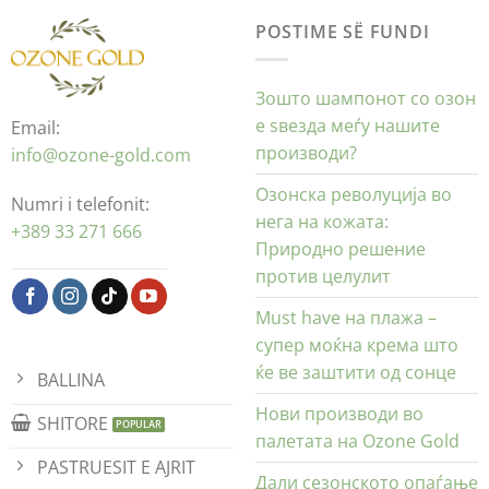
POSTIME SË FUNDI
Зошто шампонот со озон
е ѕвезда меѓу нашите
Email:
производи?
info@ozone-gold.com
Озонска револуција во
Numri i telefonit:
нега на кожата:
+389 33 271 666
Природно решение
против целулит
Must have на плажа –
супер моќна крема што
ќе ве заштити од сонце
BALLINA
Нови производи во
SHITORE
палетата на Ozone Gold
PASTRUESIT E AJRIT
Дали сезонското опаѓање