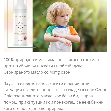
100% природен и максимално ефикасен третман
против убоди од инскети ни обезбедува
Озонираното масло со 40mg озон.
За да ги избегнете несаканите и непријатни
ситуации ова лето, понесете го секаде со себе Ozone
Gold озонираното масло, кое ќе ви биде прва
помош при ситуации кои понекогаш се неизбежни
кога сте постојано во природа.