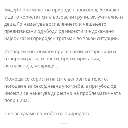
Бидејќи е комплетно природен производ, безбеден
е да го користат сите возрасни групи, вклучително и
деца. Го намалува воспалението и чешањето
предизвикани од убоди од инсекти и е докажано
најефикасен природен третман во такви ситуации.
Истовремено, помаги при алергии, изгореници и
отворени рани, херпеси, брчки, иритации,
воспаленија, модрици…
Може да се користи на сите делови од телото,
погоден е за секојдневна употреба, а при убод од
инсекти се нанесува директно на проблематичната
површина.
Ние веруваме во моќта на природата.