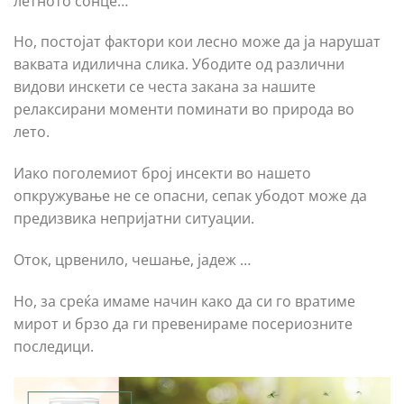
летното сонце…
Но, постојат фактори кои лесно може да ја нарушат
ваквата идилична слика. Убодите од различни
видови инскети се честа закана за нашите
релаксирани моменти поминати во природа во
лето.
Иако поголемиот број инсекти во нашето
опкружување не се опасни, сепак убодот може да
предизвика непријатни ситуации.
Оток, црвенило, чешање, јадеж …
Но, за среќа имаме начин како да си го вратиме
мирот и брзо да ги превенираме посериозните
последици.