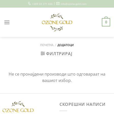
Skip
|
+389 33 271 666
info@ozone-gold.com
to
content
0
ПОЧЕТНА
/
ДОДАТОЦИ
ФИЛТРИРАЈ
Не се пронајдени производи што одговараат на
вашиот избор.
СКОРЕШНИ НАПИСИ