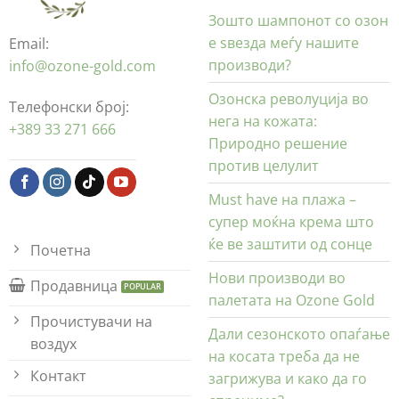
Зошто шампонот со озон
е ѕвезда меѓу нашите
Email:
производи?
info@ozone-gold.com
Озонска револуција во
Телефонски број:
нега на кожата:
+389 33 271 666
Природно решение
против целулит
Must have на плажа –
супер моќна крема што
ќе ве заштити од сонце
Почетна
Нови производи во
Продавница
палетата на Ozone Gold
Прочистувачи на
Дали сезонското опаѓање
воздух
на косата треба да не
Контакт
загрижува и како да го