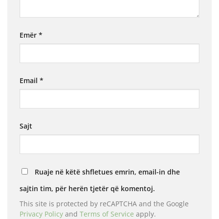
Emër
*
Email
*
Sajt
Ruaje në këtë shfletues emrin, email-in dhe
sajtin tim, për herën tjetër që komentoj.
This site is protected by reCAPTCHA and the Google
Privacy Policy
and
Terms of Service
apply.