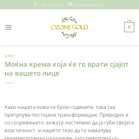
Skip
|
+389 33 271 666
info@ozone-gold.com
to
content
0
БЛОГ
Моќна крема која ќе го врати сјајот
на вашето лице
Како нашата кожа ги брои годините, така таа
претрпува постојани трансформации. Природно е
со созревањето, кожата постепено да ја губи својата
еластичност и нашето тело да го намалува
производството на колаген, што резултира со