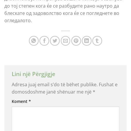
до тој степен кога ќе се разбудите рано наутро да
блескате од задоволство кога ќе се погледнете во
огледалото.
Lini një Përgjigje
Adresa juaj email s’do të bëhet publike.
Fushat e
domosdoshme janë shënuar me një
*
Koment
*