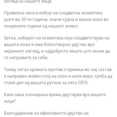
изглед на нашето лице.
Правилна нега и избор на соодветна козметика
уште во 20-те години, значи сјајна и мазна кожа во
позрелите години од нашиот живот.
Затоа, изборот на козметика која соодветствува на
вашата кожа и има благотворно дејство врз
нејзиниот изглед, е најдоброто нешто што може да
го направите за себе.
Токму затоа кремата против стареење во чиј состав
е направен моќен спој на озон и алое вера, треба да
стане дел од вашата рутина за нега СЕГА.
Како оваа озонирана крема дејствува врз вашето
лице?
Благодарение на ефективното дејство на