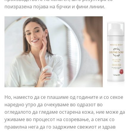
поизразена појава на брчки и фини линии.
Но, наместо да се плашиме од годините и со секое
наредно утро да очекуваме во одразот во
огледалото да гледаме остарена кожа, ние може да
уживаме во процесот на созревање, а сепак со
правилна нега да го задржиме свежиот и здрав