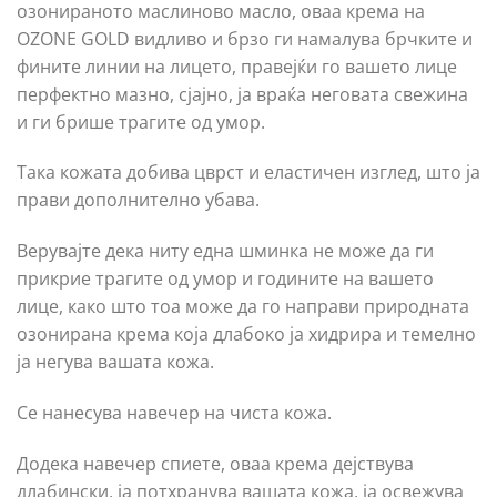
озонираното маслиново масло, оваа крема на
OZONE GOLD видливо и брзо ги намалува брчките и
фините линии на лицето, правејќи го вашето лице
перфектно мазно, сјајно, ја враќа неговата свежина
и ги брише трагите од умор.
Така кожата добива цврст и еластичен изглед, што ја
прави дополнително убава.
Верувајте дека ниту една шминка не може да ги
прикрие трагите од умор и годините на вашето
лице, како што тоа може да го направи природната
озонирана крема која длабоко ја хидрира и темелно
ја негува вашата кожа.
Се нанесува навечер на чиста кожа.
Додека навечер спиете, оваа крема дејствува
длабински, ја потхранува вашата кожа, ја освежува