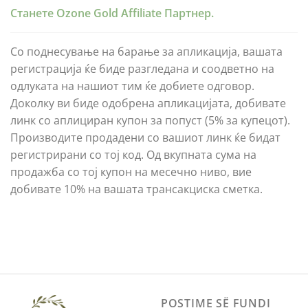
Станете Ozone Gold Affiliate Партнер.
Со поднесување на барање за апликација, вашата
регистрација ќе биде разгледана и соодветно на
одлуката на нашиот тим ќе добиете одговор.
Доколку ви биде одобрена апликацијата, добивате
линк со аплициран купон за попуст (5% за купецот).
Производите продадени со вашиот линк ќе бидат
регистрирани со тој код. Од вкупната сума на
продажба со тој купон на месечно ниво, вие
добивате 10% на вашата трансакциска сметка.
POSTIME SË FUNDI