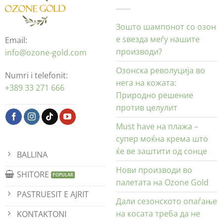
Зошто шампонот со озон
е ѕвезда меѓу нашите
Email:
производи?
info@ozone-gold.com
Озонска револуција во
Numri i telefonit:
нега на кожата:
+389 33 271 666
Природно решение
против целулит
Must have на плажа –
супер моќна крема што
ќе ве заштити од сонце
BALLINA
Нови производи во
SHITORE
палетата на Ozone Gold
PASTRUESIT E AJRIT
Дали сезонското опаѓање
на косата треба да не
KONTAKTONI