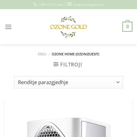
Skip
|
+389 33 271 666
info@ozone-gold.com
to
content
0
KREU
/
OZONE HOME (OZONIZUESIT)
FILTROJI