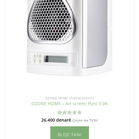
OZONE HOME (OZONIZUESIT)
OZONE HOME – Air screen Puro 3.0K
26.400
denarë
Vlerësuar
Çmimi me TVSH
me
5.00
nga 5
BLEJE TANI