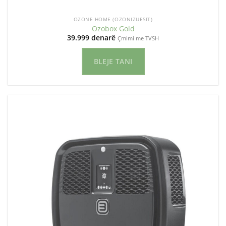
OZONE HOME (OZONIZUESIT)
Ozobox Gold
39.999
denarë
Çmimi me TVSH
BLEJE TANI