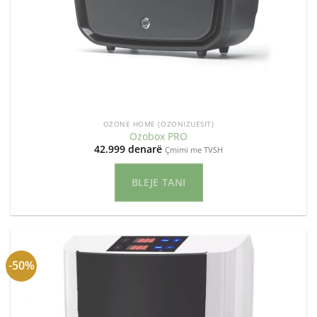
OZONE HOME (OZONIZUESIT)
Ozobox PRO
42.999
denarë
Çmimi me TVSH
BLEJE TANI
-50%